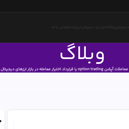
 دیجیتال
وبلاگ
اخبار ارز دیجیتال
درباره ما
تماس با ما
وبلاگ
معاملات آپشن option trading یا قرارداد اختیار معامله در بازار ارزهای دیجیتال چیست؟
ج