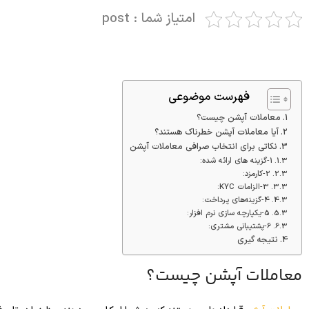
امتیاز شما : post
فهرست موضوعی
معاملات آپشن چیست؟
آیا معاملات آپشن خطرناک هستند؟
نکاتی برای انتخاب صرافی معاملات آپشن
1-گزینه های ارائه شده:
2-کارمزد:
3-الزامات KYC:
4-گزینه‌های پرداخت:
5-یکپارچه سازی نرم افزار:
6-پشتیبانی مشتری:
نتیجه گیری
معاملات آپشن چیست؟