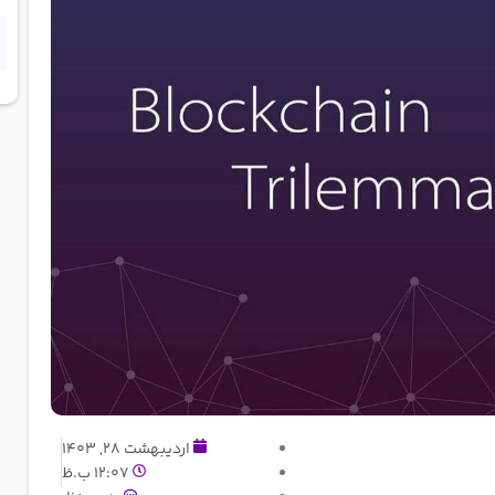
اردیبهشت 28, 1403
12:07 ب.ظ