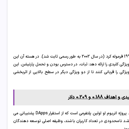
دانشمند آمریکایی و استاد علوم کامپیوتر، اریک بروور، قضیه CAP را در دهه 1990 فرموله کرد (در سال 2002 به طور رسمی ثابت شد). در هسته آن این
ویژگی کلیدی را ارائه دهد: ثبات، در دسترس بودن و تحمل پارتیشن. این
ی را قربانی کنند تا از دو ویژگی دیگر در سطح بالایی از اثربخشی
0.1 و 0.209 دلار
این قضیه بعداً برای بلاک چین اقتباس شد و توسط ویتالیک بوترین رایج شد. پروژه اتریوم او اولین پلتفرمی است که از استقرار DApps پشتیبانی می
د رشد نامحدودی در تعداد کاربران باشند، وظیفه اصلی توسعه دهندگان
ود.