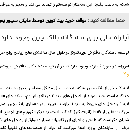
شبکه به دست بگیرد. این ساختار اکوسیستم را تهدید می کند و منجر به عواقب
حتما مطالعه کنید :
توقف خرید بیت کوین توسط مایکل سیلور پس از 4 
آیا راه حلی برای سه گانه بلاک چین وجود دارد
توسعه دهندگان دفتر کل غیرمتمرکز در طول سال ها تلاش های زیادی برای حل 
امروزه، دو حوزه گسترده وجود دارد که در آن توسعه‌دهندگان دفتر کل غیرمتمرکز
و 2
.
جداگانه است. چند نمونه از راه حل های لایه 2 در بالای اتریوم، شبکه های Optimism، Arbitrum و Polygon هستند.
لایه 1. راه حل های مربوط به لایه 1 نیازمند تغییراتی د
می‌کنند: تغییر از PoW (اثبات کار)، که کند است، به دیگر الگوریتم
شایان ذکر است که طراحی و اجرای این تغییرات بسیار دشوارتر از راه حل های لایه 2 است و زمان بیشتری می ب
برخی از سازندگان پروژه ادعا می‌کنند که فراتر از «مصالحه‌های تقریباً کام