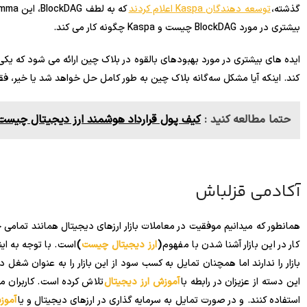
گذشته،
توسعه دهندگان Kaspa اعلام کردند
که به لطف BlockDAG، این trilemma دیگر در شبکه آنها مشکلی ندارد.
بیشتری در مورد BlockDAG چیست و Kaspa چگونه کار می کند.
ایده های بیشتری در مورد بهبودهای بالقوه در بلاک چین ارائه می شود که یک
کند. اینکه آیا مشکل سه‌گانه بلاک چین به طور کامل حل خواهد شد یا خیر،
حتما مطالعه کنید :
کیف پول قرارداد هوشمند ارز دیجیتال چیست
آکادمی قزلباش
همانطور که میدانیم موفقیت در معاملات بازار ارزهای دیجیتال همانند تمامی
کار در این بازار آشنا شدن با مفهوم
(
ارز دیجیتال چیست
)
است. با توجه به این
بازار را ندارند اما همچنان تمایل به کسب سود از این بازار را به عنوان شغل 
این دسته از عزیزان در رابطه با
آموزش ارز دیجیتال
تلاش کرده است. کاربران می
استفاده کنند. و در صورت تمایل به سرمایه گذاری در ارزهای دیجیتال و یا
آموز