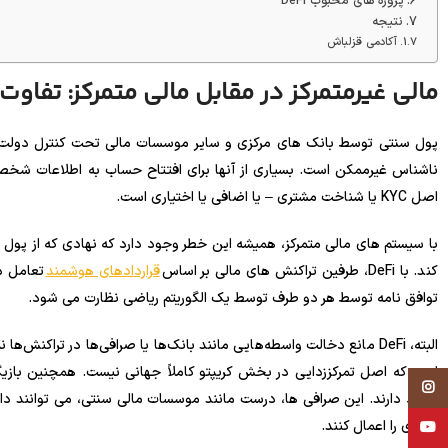
پروژه های محبوب DeFi
نتیجه
آکادمی قزلباش
مالی غیرمتمرکز در مقابل مالی متمرکز: تفاو
پول سنتی توسط بانک های مرکزی و سایر موسسات مالی تحت کنترل دولت ه
اصل KYC یا شناخت مشتری – یا اضافی یا اختیاری است.
با سیستم های مالی متمرکز، همیشه این خطر وجود دارد که نهادی که از پول
کند. با DeFi، طرفین تراکنش های مالی بر اساس
قراردادهای هوشمند
تعامل د
توافق نامه توسط هر دو طرف توسط یک الگوریتم ریاضی نظارت می شود.
البته، DeFi مانع دخالت واسطه‌هایی مانند بانک‌ها یا صرافی‌ها در ترا
Instagram
وجود دارند. این صرافی ها، درست مانند موسسات مالی سنتی، می توانند دا
دیگری را اعمال کنند.
YouTube