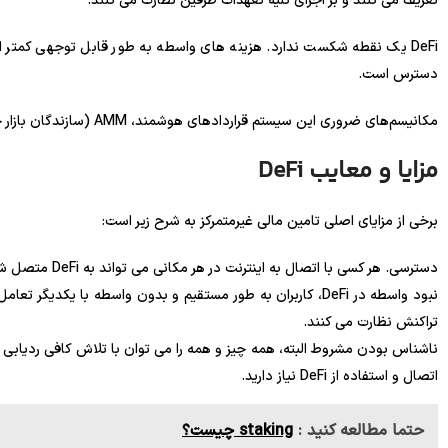
تعریف می کنند و بر اجرای کلیه تعهدات طرفین نظارت می کنند.
DeFi یک نقطه شکست ندارد. هزینه های واسطه به طور قابل توجهی کمتر 
دسترس است.
مکانیسم‌های ضروری این سیستم قراردادهای هوشمند، AMM (سازندگان بازار خودکار)، استخرهای نقدینگی و مکانیک‌های مختلف توکن DeFi هستند.
مزایا و معایب DeFi
برخی از مزایای اصلی تامین مالی غیرمتمرکز به شرح زیر است:
دسترسی. هر کسی با اتصال به اینترنت در هر مکانی می تواند به DeFi متصل شود و از مزایای کامل آن استفاده کند.
نبود واسطه در DeFi، کاربران به طور مستقیم و بدون واسطه با یک
تراکنش نظارت می کنند.
ناشناس بودن مشروط البته، همه چیز و همه را می توان با تلاش کافی ردیابی ک
اتصال و استفاده از DeFi نیاز دارید.
حتما مطالعه کنید :
staking چیست؟