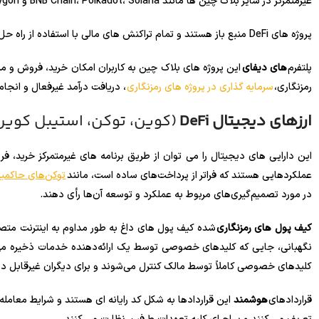
غیرمتمرکز در سایر بلاک چین ها مانند BNB Chain، Polkadot، Solana و Polygon وجود دارد.
پروژه های DeFi منبع باز هستند و تمام تراکنش های مالی با استفاده از راه حل های مبتنی بر بلاک چین انجام می شود.
پلتفرم
های دیفای
رمزنگاری،
سرمایه گذاری در پروژه های رمزنگاری
، دریافت درآمد غیرفعال و انجام
ارزهای دیجیتال DeFi
(کوین، توکن، استیبل کوین
عملکردهایی هستند که فراتر از پرداخت‌های ساده است، مانند
توکن‌های حاکمی
در مورد تصمیم‌گیری‌های مربوط به عملکرد و توسعه آن‌ها رأی دهند.
کیف پول های رمزنگاری
شده کیف پول های داغ به طور مداوم به اینترنت متص
نگهبانی، جایی که کلیدهای خصوصی توسط یک ارائه‌دهنده خدمات ذخیره می‌ش
کلیدهای خصوصی کاملاً توسط مالک کنترل می‌شوند و برای دیگران غیرقابل 
قراردادهای
هوشمند
این قراردادها به شکل کد رایانه ای هستند و شرایط معامله