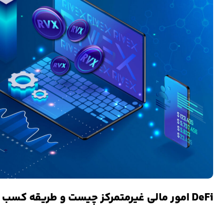
DeFi امور مالی غیرمتمرکز چیست و طریقه کسب درامد