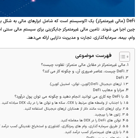
چین اجرا می شوند. تامین مالی غیرمتمرکز جایگزینی برای سیستم مالی سنتی است
وام، بیمه، سرمایه‌گذاری، تجارت و مدیریت دارایی ارائه می‌دهد.
فهرست موضوعی
مالی غیرمتمرکز در مقابل مالی متمرکز: تفاوت چیست؟
DeFi چیست، عناصر ضروری آن، و چگونه کار می کند؟
DeFi
ارزهای دیجیتال DeFi (کوین، توکن، استیبل کوین).
مزایا و معایب DeFi
با DeFi چه کاری می توانید انجام دهید و چگونه می توان پول درآورد؟
با اجتناب از واسطه های مرتبط با CEX، سکه ها و توکن ها را در یک DEX مبادله کنید .
برای ارزهای ثابت مانند دلار از همتایان ارزهای دیجیتال استفاده کنید .
ژتون ها را بپیچید .
توکن های DeFi را در DEX ها معامله کنید .
از طریق سرمایه گذاری، وام های رمزنگاری، کشاورزی و استخراج نقدینگی کسب درآمد کن
با بازی های غیرمتمرکز کسب درآمد کنید .