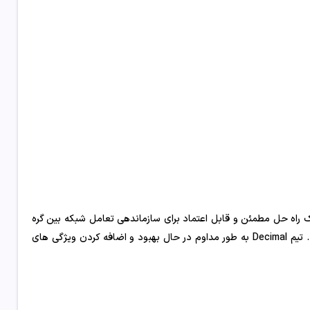
اد شد و بر روی Cosmos SDK ساخته شد – یک راه حل مطمئن و قابل اعتماد برای سازماندهی تعامل شبکه بین گره
ها و اطمینان از اجماع قابل اعتماد بین گره های درگیر در تشکیل بلوک شبکه. تیم Decimal به طور مداوم در حال بهبود و اضافه کردن ویژگی های