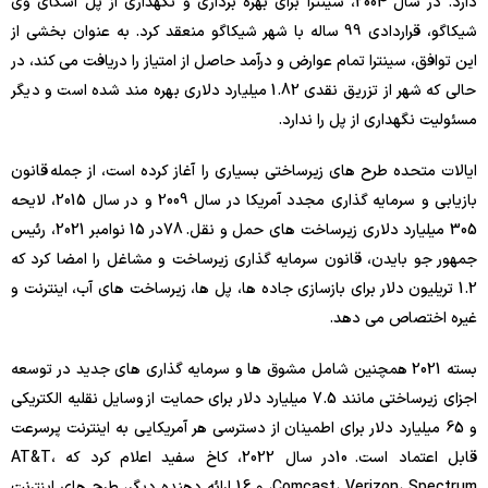
دارد. در سال 2004، سینترا برای بهره برداری و نگهداری از پل اسکای وی
شیکاگو، قراردادی 99 ساله با شهر شیکاگو منعقد کرد. به عنوان بخشی از
این توافق، سینترا تمام عوارض و درآمد حاصل از امتیاز را دریافت می کند، در
حالی که شهر از تزریق نقدی 1.82 میلیارد دلاری بهره مند شده است و دیگر
مسئولیت نگهداری از پل را ندارد.
ایالات متحده طرح های زیرساختی بسیاری را آغاز کرده است، از جمله قانون
بازیابی و سرمایه گذاری مجدد آمریکا در سال 2009 و در سال 2015، لایحه
305 میلیارد دلاری زیرساخت های حمل و نقل.
8
7
در 15 نوامبر 2021، رئیس
جمهور جو بایدن، قانون سرمایه گذاری زیرساخت و مشاغل را امضا کرد که
1.2 تریلیون دلار برای بازسازی جاده ها، پل ها، زیرساخت های آب، اینترنت و
غیره اختصاص می دهد.
بسته 2021 همچنین شامل مشوق ها و سرمایه گذاری های جدید در توسعه
اجزای زیرساختی مانند 7.5 میلیارد دلار برای حمایت از وسایل نقلیه الکتریکی
و 65 میلیارد دلار برای اطمینان از دسترسی هر آمریکایی به اینترنت پرسرعت
قابل اعتماد است.
10
در سال 2022، کاخ سفید اعلام کرد که AT&T،
Comcast، Verizon، Spectrum، و 16 ارائه دهنده دیگر، طرح های اینترنت