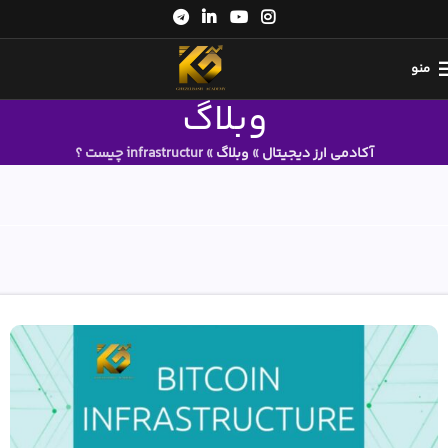
منو
وبلاگ
آکادمی ارز دیجیتال
»
وبلاگ
»
infrastructur چیست ؟