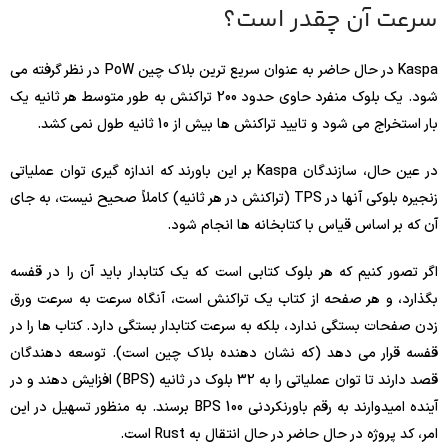
سرعت آن چقدر است؟
Kaspa در حال حاضر به عنوان سریع ترین بلاک چین PoW در نظر گرفته می
شود. یک بلوک منفرد حاوی حدود 200 تراکنش به طور متوسط ​​هر ثانیه یک
بار استخراج می شود و تایید تراکنش ها بیش از 10 ثانیه طول نمی کشد.
در عین حال، سازندگان Kaspa بر این باورند که اندازه گیری توان عملیاتی
زنجیره بلوکی آنها در TPS (تراکنش در هر ثانیه) کاملاً صحیح نیست، به جای
آن که بر اساس قیاس با کتابخانه ها انجام شود.
اگر تصور کنیم که هر بلوک کتابی است که یک کتابدار باید آن را در قفسه
بگذارد، و هر صفحه از کتاب یک تراکنش است، آنگاه سرعت به سرعت ورق
زدن صفحات بستگی ندارد، بلکه به سرعت کتابدار بستگی دارد. کتاب ها را در
قفسه قرار می دهد (که نشان دهنده بلاک چین است). توسعه دهندگان
قصد دارند تا توان عملیاتی را به 32 بلوک در ثانیه (BPS) افزایش دهند و در
آینده امیدوارند به رقم باورنکردنی 100 BPS برسند. به منظور تسهیل در این
امر، کد پروژه در حال حاضر در حال انتقال به Rust است.