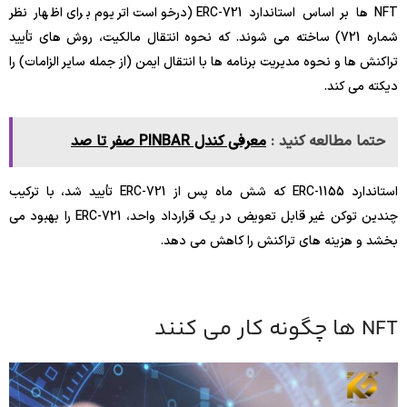
NFT ها بر اساس استاندارد ERC-721 (درخواست اتریوم برای اظهار نظر
شماره 721) ساخته می شوند. که نحوه انتقال مالکیت، روش های تأیید
تراکنش ها و نحوه مدیریت برنامه ها با انتقال ایمن (از جمله سایر الزامات) را
دیکته می کند.
حتما مطالعه کنید :
معرفی کندل PINBAR صفر تا صد
استاندارد ERC-1155 که شش ماه پس از ERC-721 تأیید شد، با ترکیب
چندین توکن غیر قابل تعویض در یک قرارداد واحد، ERC-721 را بهبود می
بخشد و هزینه های تراکنش را کاهش می دهد.
NFT ها چگونه کار می کنند