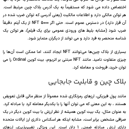
اختصاص داده می شود که مستقیماً به یک آدرس بلاک چین مرتبط است.
هر توکن مالکی دارد و اطلاعات مالکیت (یعنی آدرسی که توکن ضرب شده در
آن قرار دارد) در دسترس عموم است. حتی اگر 5000 NFT از یک آیتم دقیقاً
ضرب شود (مشابه بلیط های ورودی عمومی برای یک فیلم)، هر توکن یک
شناسه منحصر به فرد دارد و می تواند از دیگران متمایز شود.
بسیاری از بلاک چین‌ها می‌توانند NFT ایجاد کنند، اما ممکن است آن‌ها را
چیزی متفاوت نامید. مانند NFT مبتنی بر اتریوم، بیت کوین Ordinal را می
توان خرید، فروخت و معامله کرد.
بلاک چین و قابلیت جابجایی
مانند پول فیزیکی، ارزهای رمزنگاری شده معمولاً از منظر مالی قابل تعویض
هستند ، به این معنی که می توان آنها را با یکدیگر معامله کرد یا مبادله کرد.
به عنوان مثال، یک بیت کوین همیشه از نظر ارزش با بیت کوین دیگر در یک
صرافی مشخص برابر است، مشابه اینکه هر اسکناس دلاری ارز ایالات متحده
دارای ارزش مبادله ضمنی 1 دلار است. این ویژگی تغییرپذیری، ارزهای