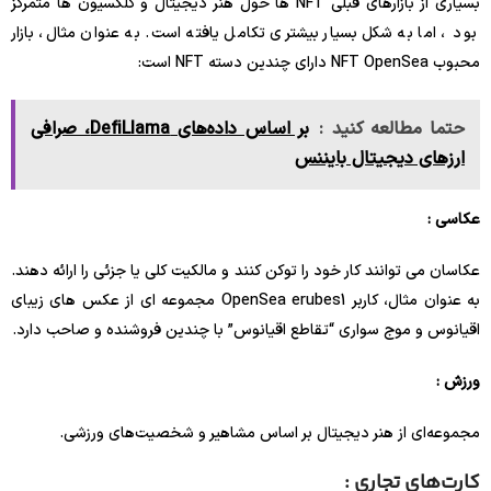
بسیاری از بازارهای قبلی NFT ها حول هنر دیجیتال و کلکسیون ها متمرکز
بود ، اما به شکل بسیار بیشتری تکامل یافته است. به عنوان مثال، بازار
محبوب NFT OpenSea دارای چندین دسته NFT است:
حتما مطالعه کنید :
بر اساس داده‌های DefiLlama، صرافی
ارزهای دیجیتال بایننس
عکاسی :
عکاسان می توانند کار خود را توکن کنند و مالکیت کلی یا جزئی را ارائه دهند.
به عنوان مثال، کاربر OpenSea erubes1 مجموعه ای از عکس های زیبای
اقیانوس و موج سواری “تقاطع اقیانوس” با چندین فروشنده و صاحب دارد.
ورزش :
مجموعه‌ای از هنر دیجیتال بر اساس مشاهیر و شخصیت‌های ورزشی.
کارت‌های تجاری :