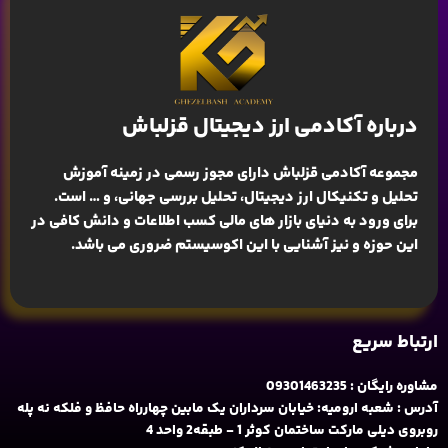
درباره آکادمی ارز دیجیتال قزلباش
مجموعه آکادمی قزلباش دارای مجوز رسمی در زمینه
آموزش
تحلیل و تکنیکال ارز دیجیتال، تحلیل بررسی جهانی
، و … است.
برای ورود به دنیای بازار های مالی کسب اطلاعات و دانش کافی در
این حوزه و نیز آشنایی با این اکوسیستم ضروری می باشد.
ارتباط سریع
مشاوره رایگان : 09301463235
آدرس : شعبه ارومیه: خیابان سرداران یک مابین چهارراه حافظ و فلکه نه پله
روبروی دیلی مارکت ساختمان کوثر 1 - طبقه2 واحد 4