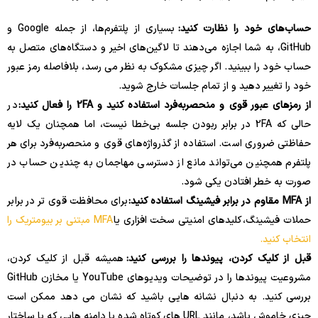
حساب‌های خود را نظارت کنید:
بسیاری از پلتفرم‌ها، از جمله Google و
GitHub، به شما اجازه می‌دهند تا لاگین‌های اخیر و دستگاه‌های متصل به
حساب خود را ببینید. اگر چیزی مشکوک به نظر می رسد، بلافاصله رمز عبور
خود را تغییر دهید و از تمام جلسات خارج شوید.
از رمزهای عبور قوی و منحصربه‌فرد استفاده کنید و 2FA را فعال کنید:
در
حالی که 2FA در برابر ربودن جلسه بی‌خطا نیست، اما همچنان یک لایه
حفاظتی ضروری است. استفاده از گذرواژه‌های قوی و منحصربه‌فرد برای هر
پلتفرم همچنین می‌تواند مانع از دسترسی مهاجمان به چندین حساب در
صورت به خطر افتادن یکی شود.
از MFA مقاوم در برابر فیشینگ استفاده کنید:
برای محافظت قوی تر در برابر
حملات فیشینگ، کلیدهای امنیتی سخت افزاری یا
MFA مبتنی بر بیومتریک را
انتخاب کنید.
قبل از کلیک کردن، پیوندها را بررسی کنید:
همیشه قبل از کلیک کردن،
مشروعیت پیوندها را در توضیحات ویدیوهای YouTube یا مخازن GitHub
بررسی کنید. به دنبال نشانه هایی باشید که نشان می دهد ممکن است
چیزی خاموش باشد، مانند URL های کوتاه شده یا دامنه هایی که با ساختار