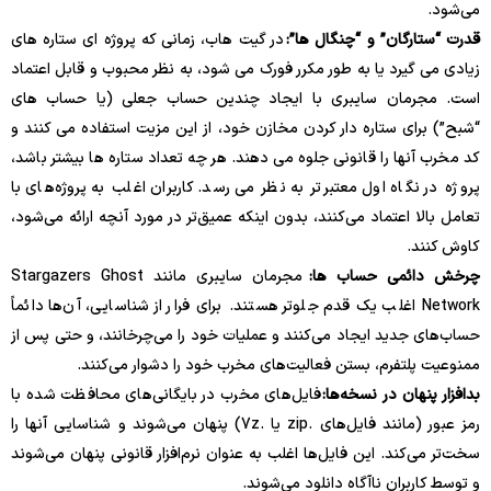
می‌شود.
قدرت “ستارگان” و “چنگال ها”:
در گیت هاب، زمانی که پروژه ای ستاره های
زیادی می گیرد یا به طور مکرر فورک می شود، به نظر محبوب و قابل اعتماد
است. مجرمان سایبری با ایجاد چندین حساب جعلی (یا حساب های
“شبح”) برای ستاره دار کردن مخازن خود، از این مزیت استفاده می کنند و
کد مخرب آنها را قانونی جلوه می دهند. هر چه تعداد ستاره ها بیشتر باشد،
پروژه در نگاه اول معتبرتر به نظر می رسد. کاربران اغلب به پروژه‌های با
تعامل بالا اعتماد می‌کنند، بدون اینکه عمیق‌تر در مورد آنچه ارائه می‌شود،
کاوش کنند.
چرخش دائمی حساب ها:
مجرمان سایبری مانند Stargazers Ghost
Network اغلب یک قدم جلوتر هستند. برای فرار از شناسایی، آن‌ها دائماً
حساب‌های جدید ایجاد می‌کنند و عملیات خود را می‌چرخانند، و حتی پس از
ممنوعیت پلتفرم، بستن فعالیت‌های مخرب خود را دشوار می‌کنند.
بدافزار پنهان در نسخه‌ها:
فایل‌های مخرب در بایگانی‌های محافظت شده با
رمز عبور (مانند فایل‌های .zip یا .7z) پنهان می‌شوند و شناسایی آنها را
سخت‌تر می‌کند. این فایل‌ها اغلب به عنوان نرم‌افزار قانونی پنهان می‌شوند
و توسط کاربران ناآگاه دانلود می‌شوند.