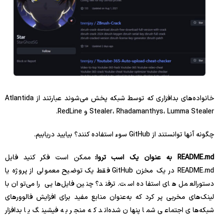
خانواده‌های بدافزاری که توسط شبکه پخش می‌شوند عبارتند از Atlantida
Stealer، Rhadamanthys، Lumma Stealer و RedLine.
چگونه آنها توانستند از GitHub سوء استفاده کنند؟ بیایید دریابیم.
README.md به عنوان یک اسب تروا:
ممکن است فکر کنید فایل
README.md در یک مخزن GitHub فقط یک توضیح معمولی از پروژه یا
دستورالعمل های استفاده است. ترفند؟ چنین فایل‌هایی را می‌توان با
لینک‌های مخربی پر کرد که به‌عنوان منابع مفید برای افزایش فالوورهای
شبکه‌های اجتماعی شما پنهان شده‌اند که منجر به فیشینگ یا بدافزار