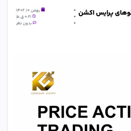
بهمن 10, 1402
0:21 ق.ظ
بدون نظر