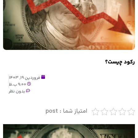
رکود چیست؟
فروردین 19, 1403
9:00 ب.ظ
بدون نظر
امتیاز شما : post