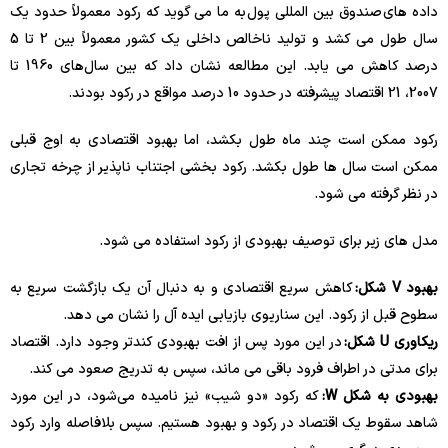
داده های صندوق بین المللی پول به ما می گوید که رکود معمولاً حدود یک
سال طول می کشد و تولید ناخالص داخلی یک کشور معمولاً بین 2 تا 5
درصد کاهش می یابد. این مطالعه نشان داد که بین سال‌های 1960 تا
2007، 21 اقتصاد پیشرفته در حدود 10 درصد مواقع در رکود بودند.
رکود ممکن است چند ماه طول بکشد، اما بهبود اقتصادی به اوج قبلی
ممکن است سال ها طول بکشد. رکود بخشی اجتناب ناپذیر از چرخه تجاری
در نظر گرفته می شود.
مدل های زیر برای توصیف بهبودی از رکود استفاده می شود.
بهبود V شکل:
کاهش سریع اقتصادی و به دنبال آن یک بازگشت سریع به
سطوح قبل از رکود. این سناریوی بازیابی ایده آل را نشان می دهد.
ریکاوری U شکل:
در این مورد پس از افت بهبودی کندتر وجود دارد. اقتصاد
برای مدتی در اطراف فرود باقی می ماند، سپس به تدریج صعود می کند.
بهبودی به شکل W:
که رکود «دو شیب» نیز نامیده می‌شود، در این مورد
شاهد سقوط یک اقتصاد در رکود و بهبود هستیم. سپس بلافاصله وارد رکود