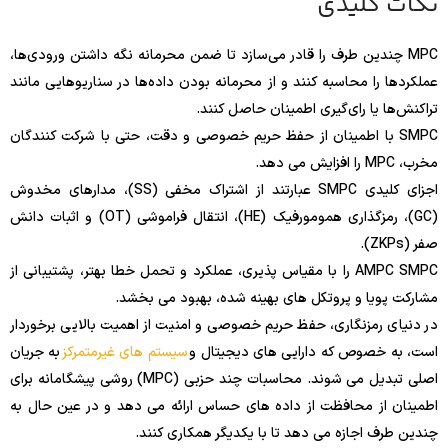
نکات کلیدی
MPC چندین طرف را قادر می‌سازد تا ضمن محرمانه نگه داشتن ورودی‌ها،
عملکردها را محاسبه کنند و از محرمانه بودن داده‌ها در سناریوهایی مانند
تراکنش‌ها یا رای‌گیری اطمینان حاصل کنند.
SMPC با اطمینان از حفظ حریم خصوصی و دقت، حتی با شرکت کنندگان
مخرب، MPC را افزایش می دهد.
اجزای کلیدی SMPC عبارتند از اشتراک مخفی (SS)، مدارهای مخدوش
(GC)، رمزگذاری همومورفیک (HE)، انتقال فراموشی (OT) و اثبات دانش
صفر (ZKPs).
AMPC SMPC را با مقیاس پذیری، عملکرد و تحمل خطا بهتر، پشتیبانی از
مشارکت پویا و پروتکل های بهینه شده، بهبود می بخشد.
در دنیای رمزنگاری، حفظ حریم خصوصی و امنیت از اهمیت بالایی برخوردار
است، به خصوص که دارایی های دیجیتال و
سیستم های غیرمتمرکز
به جریان
اصلی تبدیل می شوند. محاسبات چند حزبی (MPC) روشی پیشگامانه برای
اطمینان از محافظت از داده های حساس ارائه می دهد و در عین حال به
چندین طرف اجازه می دهد تا با یکدیگر همکاری کنند.