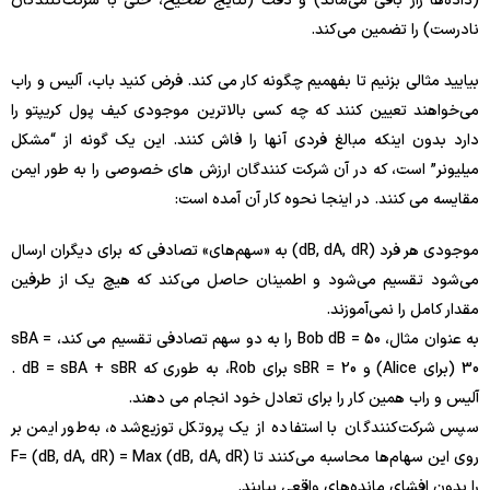
(داده‌ها راز باقی می‌ماند) و دقت (نتایج صحیح، حتی با شرکت‌کنندگان
نادرست) را تضمین می‌کند.
بیایید مثالی بزنیم تا بفهمیم چگونه کار می کند. فرض کنید باب، آلیس و راب
می‌خواهند تعیین کنند که چه کسی بالاترین موجودی کیف پول کریپتو را
دارد بدون اینکه مبالغ فردی آنها را فاش کنند. این یک گونه از “مشکل
میلیونر” است، که در آن شرکت کنندگان ارزش های خصوصی را به طور ایمن
مقایسه می کنند. در اینجا نحوه کار آن آمده است:
موجودی هر فرد (dB, dA, dR) به «سهم‌های» تصادفی که برای دیگران ارسال
می‌شود تقسیم می‌شود و اطمینان حاصل می‌کند که هیچ یک از طرفین
مقدار کامل را نمی‌آموزند.
به عنوان مثال، Bob dB = 50 را به دو سهم تصادفی تقسیم می کند، sBA =
30 (برای Alice) و sBR = 20 برای Rob، به طوری که dB = sBA + sBR .
آلیس و راب همین کار را برای تعادل خود انجام می دهند.
سپس شرکت‌کنندگان با استفاده از یک پروتکل توزیع‌شده، به‌طور ایمن بر
روی این سهام‌ها محاسبه می‌کنند تا F= (dB, dA, dR​) = Max (dB, dA, dR​)
را بدون افشای مانده‌های واقعی بیابند.