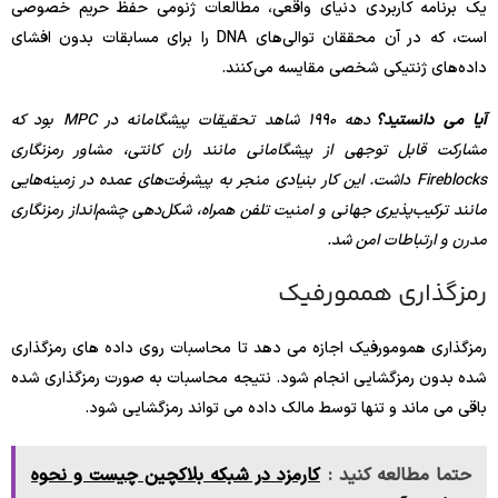
یک برنامه کاربردی دنیای واقعی، مطالعات ژنومی حفظ حریم خصوصی
است، که در آن محققان توالی‌های DNA را برای مسابقات بدون افشای
داده‌های ژنتیکی شخصی مقایسه می‌کنند.
آیا می دانستید؟
دهه 1990 شاهد تحقیقات پیشگامانه در MPC بود که
مشارکت قابل توجهی از پیشگامانی مانند ران کانتی، مشاور رمزنگاری
Fireblocks داشت. این کار بنیادی منجر به پیشرفت‌های عمده در زمینه‌هایی
مانند ترکیب‌پذیری جهانی و امنیت تلفن همراه، شکل‌دهی چشم‌انداز رمزنگاری
مدرن و ارتباطات امن شد.
رمزگذاری هممورفیک
رمزگذاری همومورفیک اجازه می دهد تا محاسبات روی داده های رمزگذاری
شده بدون رمزگشایی انجام شود. نتیجه محاسبات به صورت رمزگذاری شده
باقی می ماند و تنها توسط مالک داده می تواند رمزگشایی شود.
حتما مطالعه کنید :
کارمزد در شبکه بلاکچین چیست و نحوه