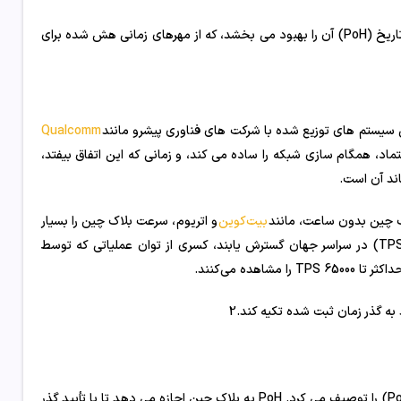
Solana یک بلاک چین اثبات سهام (PoS) است اما با مکانیزمی به نام اثبات تاریخ (PoH) آن را بهبود می بخشد، که از مهرهای زمانی هش شده برای
Qualcomm
تماد، همگام سازی شبکه را ساده می کند، و زمانی که این اتفاق بیفتد،
ند آن است.
اک چین بدون ساعت، مانند
بیت‌کوین
و اتریوم، سرعت بلاک چین را بسیار
افزایش می‌دهد. این سیستم‌ها تلاش کردند تا فراتر از 15 تراکنش در ثانیه (TPS) در سراسر جهان گسترش یابند، کسری از توان عملیاتی که توسط
 به گذر زمان ثبت شده تکیه کند.
2
یاکوونکو در نوامبر 2017 یک مقاله سفید منتشر کرد که مفهوم اثبات تاریخ (PoH) را توصیف می کرد. PoH به بلاک چین اجازه می دهد تا با تأیید گذر