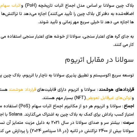
بلاک چین سولانا بر اساس مدل اجماع اثبات تاریخچه (PoH) و
اثبات سهام (oS
ها اجازه می دهد تا خیلی سریع مهر زمانی و تأیید شوند.
به جای گره های اعتبار سنجی، سولانا از خوشه های اعتبار سنجی استفاده می ک
کار می کنند.
سولانا در مقابل اتریوم
توسعه سریع اکوسیستم و تطبیق پذیری سولانا به ناچار با اتریوم، بلاک چین پی
قراردادهای هوشمند
: سولانا و اتریوم دارای قابلیت‌های
قرارداد هوشمند
هستند
و
توکن‌های غیرقابل تعویض
(NFT) بسیار مهم هستند.
اجماع
: سولانا و اتریوم هر
امتیاز کسب پاداش برای کمک به بلاک چین به اشتراک می‌گذارند. Solana با اجرای PoH PoS را بهبود می بخشد.
سرعت
: بیشتر سر و صدای سولانا در سال 2021 