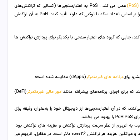
P)
عمل می کند . PoS به اعتبارسنجی‌ها (کسانی که تراکنش‌های
اضافه‌شده به دفتر کل بلاک چین را تأیید می‌کنند) اجازه می‌دهد تا تراکنش‌ها را بر اساس تعداد سکه یا توکنی که دارند تأیید کنند. PoH به آن تراکنش
ند، جایی که گروه های اعتبار سنجی با یکدیگر برای پردازش تراکنش ها
شرو برای
برنامه های غیرمتمرکز
(dApps) مقایسه شده است:
 که برای اجرای برنامه‌های پیشرفته مانند
امور مالی غیرمتمرکز
(DeFi)
 دو از مکانیزم اجماع اثبات سهام (PoS) استفاده می‌کنند، که در آن اعتبارسنجی‌ها ارز دیجیتال خود را به‌عنوان وثیقه برای
به دلیل مزیت متمایز آن نسبت به اتریوم از نظر سرعت پردازش تراکنش و هزینه های تراکنش بود.
سولانا بیش از 2400 تراکنش در ثانیه (در 18 سپتامبر 2024) را پردازش می کند و میانگین هزینه هر تراکنش 0.00026 دلار است. در مقابل، اتریوم می