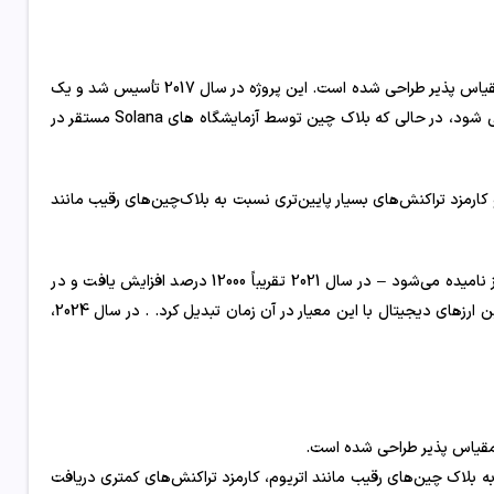
یک پلت فرم بلاک چین است که برای میزبانی برنامه های غیرمتمرکز و مقیاس پذیر طراحی شده است. این پروژه در سال 2017 تأسیس شد و یک
پروژه منبع باز است که در حال حاضر توسط بنیاد سولانا مستقر در ژنو اجرا می شود، در حالی که بلاک چین توسط آزمایشگاه های Solana مستقر در
و کارمزد تراکنش‌های بسیار پایین‌تری نسبت به بلاک‌چین‌های رقیب مانند
ارز دیجیتالی که بر روی بلاک چین سولانا اجرا می‌شود – که سولانا (SOL) نیز نامیده می‌شود – در سال 2021 تقریباً 12000 درصد افزایش یافت و در
مقطعی دارای ارزش بازار بیش از 75 میلیارد دلار بود که آن را به یکی از بزرگترین ارزهای دیجیتال با این معیار در آن زمان تبدیل کرد. . در سال 2024،
 به بلاک چین‌های رقیب مانند اتریوم، کارمزد تراکنش‌های کمتری دریافت