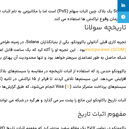
کند.
linkedin
تلگرام
تأیید زمان وقوع تراکنش ها استفاده می کند.
تاریخچه سولانا
تجربه کاری قبلی آناتولی یاکوونکو، یکی از بنیانگذاران Solana، در زمینه طراحی سیستم های توزیع شده با شرکت های فناوری پیشرو مانند
Incorporated (QCOM)
بود . این تجربه او را آگاه کرد که یک ساعت قابل اع
شبکه حاصل به طور تصاعدی سریعتر خواهد بود و تنها محدودیت آن پهنای با
یاکوونکو حدس زد که استفاده از اثبات تاریخچه در مقایسه با سیستم‌های بل
سیستم‌های پرداخت متمرکز مانند Visa (
) انجام می‌شود، که طبق گزارش‌ها حداکثر تا 65000 TPS را مشاهده می‌کنند.
V
اثبات تاریخ یاکاونکو این مانع را پشت سر می گذارد و هر گره در شبکه می تواند
مفهوم اثبات تاریخ