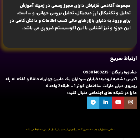
مجموعه آکادمی قزلباش دارای مجوز رسمی در زمینه
آموزش
تحلیل و تکنیکال ارز دیجیتال، تحلیل بررسی جهانی
، و … است.
برای ورود به دنیای بازار های مالی کسب اطلاعات و دانش کافی در
این حوزه و نیز آشنایی با این اکوسیستم ضروری می باشد.
ارتباط سریع
مشاوره رایگان : 09301463235
آدرس : شعبه ارومیه: خیابان سرداران یک مابین چهارراه حافظ و فلکه نه پله
روبروی دیلی مارکت ساختمان کوثر 1 - طبقه2 واحد 4
ما را در شبکه های اجتماعی دنبال کنید:
تمامی حقوق این وب سایت برای آکادمی آموزش ارز دیجیتال کمال قزلباش محفوظ می باشد