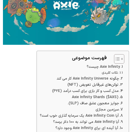
فهرست موضوعی
Axie Infinity چیست؟
نکات کلیدی
چگونه Axie Infinity Universe کار می کند
توکن‌های غیرقابل تعویض (NFT)
مدل کسب و کار بازی برای کسب درآمد (P2E)
Axie Infinity Shards ($AXS)
جوایز معجون عشق صاف (SLP).
سرزمین مجازی
آیا Axie Infinity Coin یک سرمایه گذاری خوب است؟
آیا Axie Infinity می تواند به 100 دلار برسد؟
آیا آینده ای برای Axie Infinity وجود دارد؟