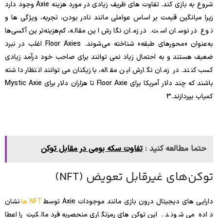
شروع به بازی کند. تفاوت های ظریف زیادی در مورد هزینه Axie وجود دارد
زیرا میانگین قیمت بر اساس عواملی مانند نادر بودن، تجربه، ویژگی ها و
نوع در نوسان است. در زمان نگارش این مقاله، کم‌هزینه‌ترین آکسی‌ها
به‌عنوان «محورهای طبقه» شناخته می‌شوند. Floor Axies اغلب در نبرد
ضعیف هستند و به احتمال زیاد نمی توانند برای صاحب خود درآمد زیادی
کسب کنند. در زمان نگارش این مقاله، بازیکنان می‌توانند انتظار داشته
باشند که چند دلار آمریکا برای Floor Axie تا هزاران دلار برای Mystic Axie
کمیاب بپردازند.
3
حتما مطالعه کنید :
تفاوت سکه بومی در مقابل توکن
توکن‌های غیرقابل تعویض (NFT)
دارایی های دیجیتال درون بازی مانند موجودات Axie توسط
NFT ها
نشان
داده می شوند . این توکن‌های رمزنگاری منحصربه‌فرد مالکیت را اعطا