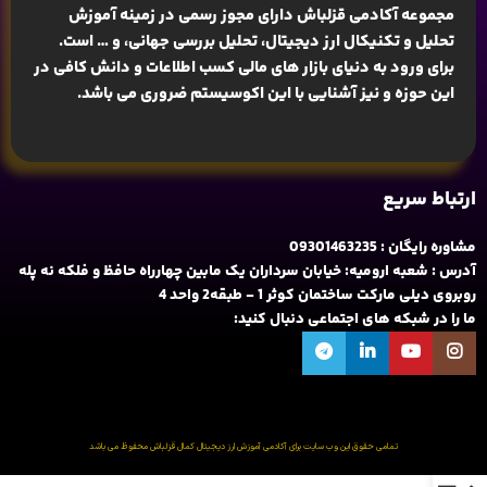
مجموعه آکادمی قزلباش دارای مجوز رسمی در زمینه
آموزش
تحلیل و تکنیکال ارز دیجیتال، تحلیل بررسی جهانی
، و … است.
برای ورود به دنیای بازار های مالی کسب اطلاعات و دانش کافی در
این حوزه و نیز آشنایی با این اکوسیستم ضروری می باشد.
ارتباط سریع
مشاوره رایگان : 09301463235
آدرس : شعبه ارومیه: خیابان سرداران یک مابین چهارراه حافظ و فلکه نه پله
روبروی دیلی مارکت ساختمان کوثر 1 - طبقه2 واحد 4
ما را در شبکه های اجتماعی دنبال کنید:
تمامی حقوق این وب سایت برای آکادمی آموزش ارز دیجیتال کمال قزلباش محفوظ می باشد