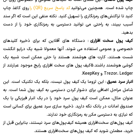
چاپ شده است. همچنین می‌توانید
کد پاسخ سریع (QR) را
روی کاغذ چاپ
کنید تا تراکنش‌های رمزنگاری را تسهیل کنید. نکته منفی این است که اگر سند
آسیب ببیند، به راحتی می توانید دسترسی به رمزنگاری خود را از دست
بدهید.
کیف پول سخت افزاری
: دستگاه های آفلاین که برای ذخیره کلیدهای
خصوصی و عمومی استفاده می شوند. آنها معمولا شبیه یک درایو انگشت
شست هستند، کارت های هوشمند هستند یا حتی ممکن است شبیه یک
گوشی هوشمند باشند.
5
کیف پول های سخت افزاری رایج موجود عبارتند از
Trezor، Ledger و KeepKey.
انبار سرد عمیق
: این لزوما یک کیف پول نیست، بلکه یک تکنیک است. این
شامل مراحل اضافی برای دشوار کردن دسترسی به کیف پول شما است. به
عنوان مثال، ممکن است کیف پول سرد خود را در یک انبار فیزیکی یا یک
صندوق امانات در بانک نگه دارید. ذخیره سازی سرد عمیق برای کسانی است
که نیازی به دسترسی مکرر به رمزنگاری خود ندارند.
کیف پول‌های سخت‌افزاری همیشه کیف‌پول‌های سرد نیستند، بنابراین قبل از
خرید، مطمئن شوید که کیف پول‌های سخت‌افزاری هستند.