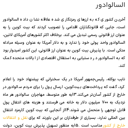
السالوادور
آخرین کشوری که به ارزهای رمزنگاری شده علاقه نشان داده السالوادور
است، جایی که قانونگذاران اقدامی را تصویب کردند که بیت کوین را به
عنوان ارز قانونی رسمی تبدیل می کند. برخلاف اکثر کشورهای آمریکای لاتین،
السالوادور واحد پولی خود را ندارد و به دلار آمریکا به عنوان وسیله مبادله
متکی است. با پذیرش بیت کوین به عنوان ارز قانونی، این کشور امیدوار بود
که به السالوادور در دستیابی به استقلال اقتصادی از ایالات متحده کمک
کند.
نایب بوکله، رئیس‌جمهور آمریکا در یک سخنرانی که پیشنهاد خود را اعلام
کرد، گفت که پرداخت‌های بیت‌کوین، ارسال پول را برای مردم سالوادور در
خارج از کشور آسان‌تر می‌کند.
13
به طور متوسط، مهاجران سالوادور هر ماه
نزدیک به 700 میلیون دلار به خانه می فرستند و هزینه های انتقال پول
قابل توجهی را متحمل می شوند.
14
از آنجایی که بیت کوین کارمزد انتقال
بین المللی ندارد، بسیاری از طرفداران بر این باورند که برای
نقل و انتقالات
خارج از کشور
مناسب است .
15
به منظور تسهیل پذیرش بیت کوین، دولت