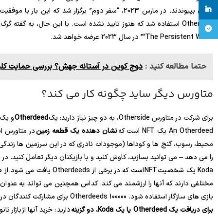
linkedin
تلگرام
“The Persistent World” در سال 2023 عرضه خواهد شد.
حتما مطالعه کنید :
دوج کوین در آستانه جهش؟ بررسی حمایت کلیدی و اهداف 88
متاورس دیگر ساید چگونه کار می کند؟
برای شرکت در متاورس Otherside، به دو چیز نیاز دارید: یک
Otherdeed
و یک
An Otherdeed یک NFT است که
نشان دهنده یک قطعه زمین
در متاورس اس
را می دهد – می توانید بسازید، کاوش کنید و با بازیکنان دیگر تعامل کنید. در زمان نگارش، کف قی
Koda یک شخصیت NFT است که در برخی از Otherdeeds یافت می شود. از 200000 زمین
مختلفی دارند که آنها را ارزشمند می کند. کداس همچنین می تواند به عنوان 
بازی های سازگار استفاده شود. 100000 Otherdeeds برای مشارکت کنندگان در توسعه بازی محفوظ است.
برای دریافت یک Otherdeed یا یک Koda، دو گزینه