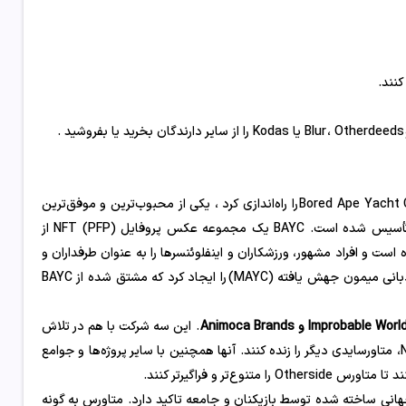
است ، شرکتی که Bored Ape Yacht Club (BAYC) را راه‌اندازی کرد ، یکی از محبوب‌ترین و موفق‌ترین
مجموعه‌های NFT تاکنون. آزمایشگاه یوگا توسط ویلی آرونو و گرگ سولانو تأسیس شده است. BAYC یک مجموعه عکس پروفایل (PFP) NFT از
است و افراد مشهور، ورزشکاران و اینفلوئنسرها را به عنوان طرفداران و
صاحبان خود جذب کرده است. آزمایشگاه های یوگا همچنین باشگاه قایق بادبانی میمون جهش یافته (MAYC) را ایجاد کرد که مشتق شده از BAYC
Improbable Wor و Animoca Brands
. این سه شرکت با هم در تلاش
هستند تا با ترکیب نقاط قوت و تخصص خود در زمینه بازی، بلاک چین و NFT، متاورسایدی دیگر را زنده کنند. آنها همچنین با سایر پروژه‌ها و جوامع
 نیست. این بر جهانی ساخته شده توسط بازیکنان و جامعه تاکید دارد. متاورس به گونه