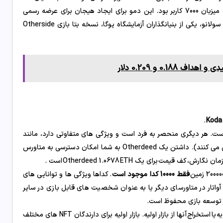
بعدی بپیوندند. در مارس 2023، “سفر دوم” برگزار شد که این بار با موفقیت میزبان 7000 کاربر بود. این دمو برای ایجاد هیجان برای عرضه رسمی
Otherside استفاده شد که هنوز تایید نشده است. با این حال، به گفته گرگ سولانو، یکی از بنیانگذاران آزمایشگاه یوگا، نسخه بتا بازی Otherside
0.1 و 0.209 دلار
.
Koda
ت. هر دیگری منحصر به فرد است و ویژگی های متفاوتی دارد، مانند
محیط، رسوب، گنج ها و کوداها (موجودات نادری که در این سرزمین ها زندگی می کنند). داشتن یک Otherdeed به شما امکان دسترسی به متاورس
مت برای یک Otherdeed 1.0678 ETH است .
فقط 10000 کدا موجود است
. کداها ویژگی ها و توانایی های
آواتار در متاورسای دیگر یا به عنوان شخصیت های قابل بازی در سایر
دارید : خرید آنها از بازار ثانویه یا استخراج آنها از بازار اولیه. بازار اولیه برای دارندگان NFT های مختلف