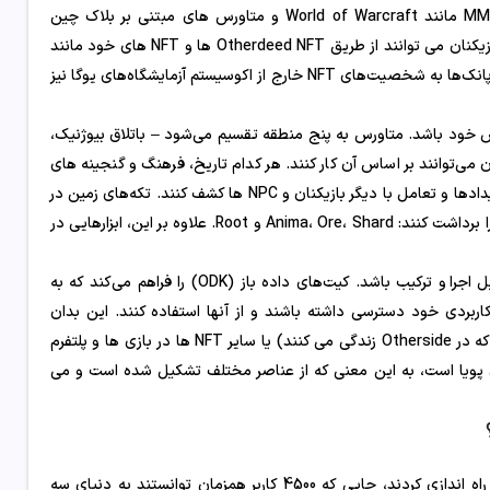
Otherside یک متاورس گیمی شده و قابل تعامل است که امکانات MMORPG مانند World of Warcraft و متاورس های مبتنی بر بلاک چین
مانند Sandbox و Decentraland را ترکیب می کند . در متاورس Otherside، بازیکنان می توانند از طریق Otherdeed NFT ها و NFT های خود مانند
Bored مالک بخشی از جهان شوند. میمون‌ها، میمون‌های جهش‌یافته، کریپتوپانک‌ها به شخصیت‌های NFT خارج از اکوسیستم آزمایشگاه‌های یوگا نیز
 خود باشد. متاورس به پنج منطقه تقسیم می‌شود – باتلاق بیوژنیک،
 می‌توانند بر اساس آن کار کنند. هر کدام تاریخ، فرهنگ و گنجینه های
خاص خود را دارند. بازیکنان می توانند اسرار دیگری را از طریق کوئست ها، رویدادها و تعامل با دیگر بازیکنان و NPC ها کشف کنند. تکه‌های زمین در
Otherside چهار منبع مختلف را پرورش می‌دهند که بازیکنان می‌توانند آن‌ها را برداشت کنند: Anima، Ore، Shard و Root. علاوه بر این، ابزارهایی در
Otherside به گونه ای طراحی شده است که با دیگر پلتفرم ها و بازی ها قابل اجرا و ترکیب باشد. کیت‌های داده باز (ODK) را فراهم می‌کند که به
کاربردی خود دسترسی داشته باشند و از آنها استفاده کنند. این بدان
معناست که بازیکنان می توانند از Otherdeeds، Kodas (موجودات آسمانی که در Otherside زندگی می کنند) یا سایر NFT ها در بازی ها و پلتفرم
ز ODK ها پشتیبانی می کنند استفاده کنند. هر NFT در بازی پویا است، به این معنی که از عناصر مختلف تشکیل شده است و می
در آگوست 2022، Yuga Labs و Improbable “اولین سفر” را به Otherside راه اندازی کردند، جایی که 4500 کاربر همزمان توانستند به دنیای سه