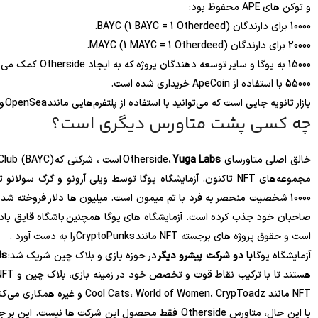
و توکن های APE محفوظ بود:
10000 برای دارندگان BAYC (1 BAYC = 1 Otherdeed).
20000 برای دارندگان MAYC (1 MAYC = 1 Otherdeed).
15000 به یوگا و سایر توسعه دهندگان پروژه که به ایجاد Otherside کمک می کنند.
55000 با استفاده از ApeCoin خریداری شده است.
بازار ثانویه جایی است که می‌توانید با استفاده از پلتفرم‌هایی مانند OpenSea و Blur ، Otherdeeds یا Kodas را از سایر دارندگان بخرید یا بفروشید .
چه کسی پشت متاورس دیگری است؟
خالق اصلی متاورسای Otherside،
Yuga Labs
10000 شخصیت منحصر به فرد با تم میمون است. میلیون ها دلار فروخته شده 
است و حقوق پروژه های برجسته NFT مانند CryptoPunks را به دست آورد .
آزمایشگاه یوگا
با دو شرکت پیشرو دیگر
در حوزه بازی و بلاک چین شریک شد:
lds
NFT مانند Cool Cats، World of Women، CrypToadz و غیره همکاری می‌کنند تا متاورس Otherside را متنوع‌تر و فراگیرتر کنند.
با این حال، متاورس Otherside فقط محصول این شرکت ها