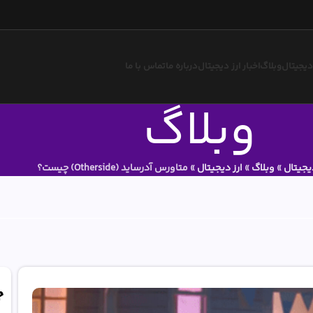
 دیجیتال
وبلاگ
اخبار ارز دیجیتال
درباره ما
تماس با ما
وبلاگ
یجیتال
»
وبلاگ
»
ارز دیجیتال
»
متاورس آدرساید (Otherside) چیست؟
ج