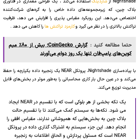
Nightshade از
شاردینگ
استفاده می‌کند ، یک طراحی معماری در فناوری
بلاک چین، که زیرمجموعه‌های داده خاص را به گره‌های شرکت‌کننده
اختصاص می‌دهد. این رویکرد مقیاس پذیری را افزایش می دهد، ظرفیت
تراکنش بالاتری را در نظر می گیرد و
کارمزد تراکنش ها
را کاهش می دهد .
حتما مطالعه کنید :
گزارش CoinGecko؛ بیش از 80٪ میم
کوین‌های پامپ‌فان تنها یک روز دوام می‌آورند
با پیاده‌سازی Nightshade، پروتکل NEAR یک زنجیره داده یکپارچه را حفظ
می‌کند و در عین حال بار کاری محاسباتی را به‌طور موثر در بخش‌های قابل
مدیریت توزیع می‌کند.
یک تکه بخشی از هر بلوکی است که با تقسیم در NEAR ایجاد
می شود. تکه‌ها به سیستم کمک می‌کنند تا با تقسیم حالت
بلاک چین به بخش‌هایی که همپوشانی ندارند، مقیاس افقی را
انجام دهد. این جزء سیستم به اشتراک گذاری داده در پروتکل
NEAR است که مسئول پردازش و الحاق اطلاعات به زنجیره