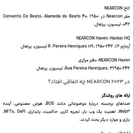
کاخ NEARCON
مقر Nearcon در Convento Do Beato، Alameda do Beato 40، 1950-
042، لیسبون، پرتغال.
NEARCON Haven: Hacker HQ
آرمازم 16، R. Pereira Henriques nº1، 1950-242 لیسبون، پرتغال
NEARCON Haven: دفتر مرکزی
Rua Pereira Henriques، 31950-242، لیسبون، پرتغال
در NEARCON 2023 چه اتفاقی افتاد؟
ارائه های روشنگر
صداهای برجسته درباره موضوعاتی مانند BOS، هوش مصنوعی، آینده
Web3، اهمیت یک وب باز، تجربه کاربر، حاکمیت، پایداری، NFTs، DeFI،
بازی و موارد دیگر بحث کردند.