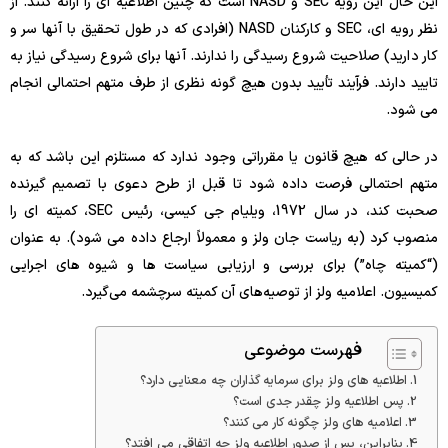
این حال این رویه SEC و NASD است که چنین اطلاعیه ای را ارائه کنند. از
نظر رویه ای، SEC و کارکنان NASD (افرادی که در طول تحقیق با آنها سر و
کار دارید) صلاحیت شروع رسیدگی را ندارند. آنها برای شروع رسیدگی نیاز به
تایید دارند. فرآیند تأیید بدون هیچ گونه نظری از طرف متهم احتمالی انجام
می شود.
در حالی که هیچ قانون یا مقرراتی وجود ندارد که مستلزم این باشد که به
متهم احتمالی فرصت داده شود تا قبل از طرح دعوی با تصمیم گیرنده
صحبت کند، در سال 1972، ویلیام جی کیسی، رئیس SEC، کمیته ای را
منصوب کرد (به ریاست جان ولز و معمولاً ارجاع داده می شود). به عنوان
(“کمیته چاه”) برای بررسی و ارزیابی سیاست ها و شیوه های اجرایی
کمیسیون. اعلامیه ولز از توصیه‌های آن کمیته سرچشمه می‌گیرد.
فهرست موضوعی
اطلاعیه های ولز برای سرمایه گذاران چه معنایی دارد؟
پس اطلاعیه ولز چقدر جدی است؟
اعلامیه های ولز چگونه کار می کنند؟
بنابراین، پس از صدور اطلاعیه ولز چه اتفاقی می افتد؟