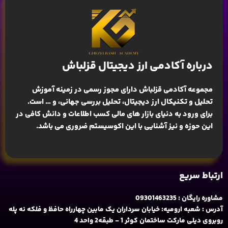
درباره آکادمی ارز دیجیتال قزلباش
مجموعه آکادمی قزلباش دارای مجوز رسمی در زمینه
آموزش
تحلیل و تکنیکال ارز دیجیتال، تحلیل بررسی جهانی
، و … است.
برای ورود به دنیای بازار های مالی کسب اطلاعات و دانش کافی در
این حوزه و نیز آشنایی با این اکوسیستم ضروری می باشد.
ارتباط سریع
مشاوره رایگان : 09301463235
آدرس : شعبه ارومیه: خیابان سرداران یک مابین چهارراه حافظ و فلکه نه پله
روبروی دیلی مارکت ساختمان کوثر 1 - طبقه2 واحد 4