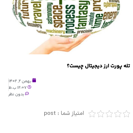
تله پورت ارز دیجیتال چیست؟
بهمن 2, 1402
12:07 ب.ظ
بدون نظر
امتیاز شما : post