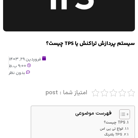
سیستم پردازش تراکنش یا TPS چیست؟
فروردین 29, 1403
9:00 ب.ظ
بدون نظر
امتیاز شما : post
فهرست موضوعی
TPS چیست؟
انواع تی پی اس
TPS بلادرنگ