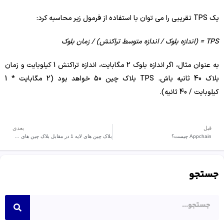
یک TPS تقریبی را می توان با استفاده از فرمول زیر محاسبه کرد:
TPS = (اندازه بلوک / اندازه متوسط ​​تراکنش) / زمان بلوک
به عنوان مثال، اگر اندازه بلوک 2 مگابایت، اندازه تراکنش 1 کیلوبایت و زمان
بلاک 40 ثانیه باش. TPS بلاک چین 50 خواهد بود (2 مگابایت * 1
کیلوبایت / 40 ثانیه).
قبل
بعدی
Appchain چیست؟
بلاک چین های لایه 1 در مقابل بلاک چین های لایه 2
جستجو