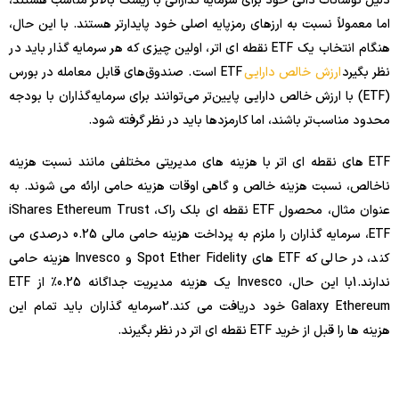
دلیل نوسانات ذاتی خود برای سرمایه گذارانی با ریسک بالاتر مناسب هستند،
اما معمولاً نسبت به ارزهای رمزپایه اصلی خود پایدارتر هستند. با این حال،
هنگام انتخاب یک ETF نقطه ای اتر، اولین چیزی که هر سرمایه گذار باید در
نظر بگیرد
ارزش خالص دارایی
ETF است . صندوق‌های قابل معامله در بورس
(ETF) با ارزش خالص دارایی پایین‌تر می‌توانند برای سرمایه‌گذاران با بودجه
محدود مناسب‌تر باشند، اما کارمزدها باید در نظر گرفته شود.
ETF های نقطه ای اتر با هزینه های مدیریتی مختلفی مانند نسبت هزینه
ناخالص، نسبت هزینه خالص و گاهی اوقات هزینه حامی ارائه می شوند. به
عنوان مثال، محصول ETF نقطه ای بلک راک، iShares Ethereum Trust
ETF، سرمایه گذاران را ملزم به پرداخت هزینه حامی مالی 0.25 درصدی می
کند، در حالی که ETF های Spot Ether Fidelity و Invesco هزینه حامی
ندارند.
1
با این حال، Invesco یک هزینه مدیریت جداگانه 0.25٪ از ETF
Galaxy Ethereum خود دریافت می کند.
2
سرمایه گذاران باید تمام این
هزینه ها را قبل از خرید ETF نقطه ای اتر در نظر بگیرند.