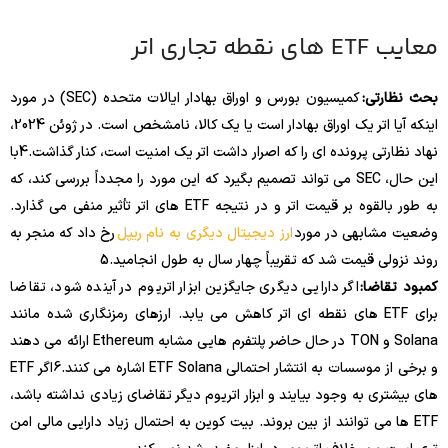
معایب ETF های نقطه تجاری اتر
بحث نظارتی:
کمیسیون بورس و اوراق بهادار ایالات متحده (SEC) در مورد
اینکه آیا اتر یک اوراق بهادار است یا یک کالا، نامشخص است. در ژوئن 2024،
نهاد نظارتی پرونده ای را که اصرار داشت اتر یک امنیت است، کنار گذاشت.
4
با
این حال، SEC می تواند تصمیم بگیرد که این مورد را مجدداً بررسی کند، که
به طور بالقوه بر قیمت اتر و در نتیجه ETF های اتر تأثیر منفی می گذارد.
وضعیت مشابهی در مورد
ارز دیجیتال دیگری به نام ریپل
رخ داد که منجر به
روند نزولی قیمت شد که تقریباً چهار سال به طول انجامید.
5
کمبود تقاضا:
اگر دارایی دیگری جایگزین ابزار اتریوم در آینده شود، تقاضا
برای ETF های نقطه ای اتر کاهش می یابد. ارزهای رمزنگاری شده مانند
Solana و TON در حال حاضر پلتفرم هایی مشابه Ethereum ارائه می دهند
و برخی از موسسات به انتشار احتمالی ETF Solana اشاره می کنند.
6
اگر ETF
های بیشتری به وجود بیایند و ابزار اتریوم دیگر تقاضای زیادی نداشته باشد،
ETF ها می توانند از بین بروند. بیت کوین به احتمال زیاد دارایی مالی امن