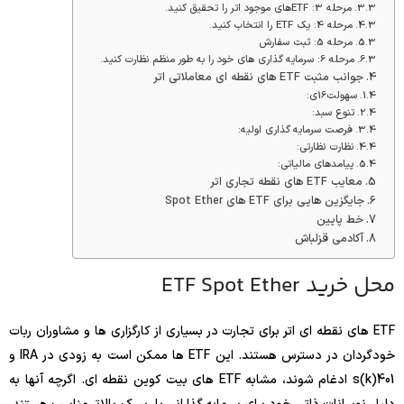
مرحله 3: ETFهای موجود اتر را تحقیق کنید.
مرحله 4: یک ETF را انتخاب کنید.
مرحله 5: ثبت سفارش
مرحله 6: سرمایه گذاری های خود را به طور منظم نظارت کنید.
جوانب مثبت ETF های نقطه ای معاملاتی اتر
سهولت16ی:
تنوع سبد:
فرصت سرمایه گذاری اولیه:
نظارت نظارتی:
پیامدهای مالیاتی:
معایب ETF های نقطه تجاری اتر
جایگزین هایی برای ETF های Spot Ether
خط پایین
آکادمی قزلباش
محل خرید ETF Spot Ether
ETF های نقطه ای اتر برای تجارت در بسیاری از کارگزاری ها و مشاوران ربات
خودگردان در دسترس هستند. این ETF ها ممکن است به زودی در IRA و
401(k)s ادغام شوند، مشابه ETF های بیت کوین نقطه ای. اگرچه آنها به