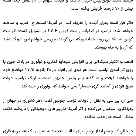
مرتبط مانند کوین‌بیس جریان داشته و قیمت سهام آن در عرض چند هفته
بیش از ۷۰ درصد افزایش یافته است.
«اگر قرار است رمزارز آینده را تعریف کند، در آمریکا استخراج، ضرب و ساخته
خواهد شد. ترامپ در کنفرانس بیت کوین 2024 در نشویل گفت: اگر بیت
کوین به ماه می رود، همانطور که می گویند، من می خواهم این آمریکا باشد
که آن را به ماه بفرستد.
انتصاب اتکینز سیگنالی برای افزایش سرمایه گذاری و نوآوری در بلاک چین با
روی کار آمدن ترامپ است. هر دوی این افراد در 20 ژانویه 2025 مواضع خود
را خواهند گرفت و به گفته پسر رئیس جمهور منتخب، اریک ترامپ، دولت
هیچ فردی را “مانند گری جنسلر” نمی خواهد که نوآوری را خفه کند.
سی ان بی سی به نقل از دونالد ترامپ جونیور گفت: «هر کشوری در جهان از
رمزنگاری استقبال می‌کند» و اگر آمریکا دارایی‌های دیجیتالی را دریافت نکند،
ممکن است «در عقب بماند».
در حالی که چشم انداز ترامپ برای ایالات متحده به عنوان یک هاب رمزنگاری