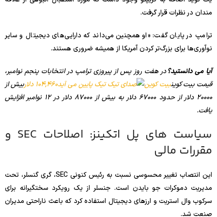
مندان در نظرات قرار گرفت.
ترامپ در پایان گفت: «او همچنین می‌داند که دارایی‌های دیجیتال و سایر
نوآوری‌ها برای بزرگ‌تر کردن آمریکا از همیشه ضروری هستند.
آیا می دانستید؟
در هفت روز پس از پیروزی ترامپ در انتخابات پنجم نوامبر،
قیمت بیت کوین
بیت کوین
104,460 دلار
بیش از
20000 دلار از حدود 67000 دلار به بیش از 87000 دلار در 12 نوامبر افزایش
یافت.
سیاست های پل اتکینز: اصلاحات SEC و
مقررات مالی
این انتصاب تغییر محسوسی نسبت به رئیس کنونی SEC، گری گنسلر، تحت
مدیریت دموکرات جو بایدن است. جنسلر از یک رویکرد سختگیرانه برای
سرکوب وال استریت و ارزهای دیجیتال استفاده کرد که باعث ناراحتی مدیران
صنعت شد.