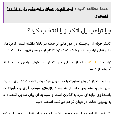
حتما مطالعه کنید :
ثبت نام در صرافی نوبیتکس از 0 تا 100
تصویری
چرا ترامپ پل اتکینز را انتخاب کرد؟
اتکینز حرفه ای برجسته در امور مالی از جمله در SEC داشته است. نامزدهای
مالی قبلی ترامپ، بدون شک، کمک کرد تا نام او در صدر فهرست قرار گیرد.
ترامپ
در X گفت
که از معرفی پل اتکینز به عنوان رئیس جدید SEC
“خوشحال” است.
او نفوذ اتکینز در وال استریت را به عنوان «یک رهبر اثبات شده برای مقررات
عقل سلیم» تشخیص داد. او به وعده بازارهای سرمایه قوی و نوآورانه که
پاسخگوی نیازهای سرمایه گذاران است و سرمایه ای برای تبدیل اقتصاد ما
به بهترین حالت در جهان فراهم می کند، اعتقاد دارد.
یک نوید اضافه به کریپتو وجود داشت که مورد استقبال انبوهی از علاقه