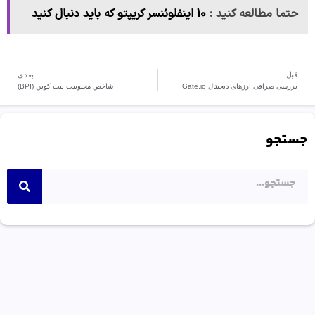
حتما مطالعه کنید :
10 اینفلوئنسر کریپتو که باید دنبال کنید
قبل
بعدی
بررسی صرافی ارزهای دیجیتال Gate.io
شاخص محبوبیت بیت کوین (BPI)
جستجو