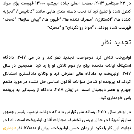
در 23 سپتامبر 2013، صفحه اصلی جاده ابریشم، 13000 فهرست برای مواد
کنترل شده را تبلیغ کرد که تحت دسته بندی هایی مانند “کانابیس”، “تجزیه
کننده ها”، “اکستازی”، “مصرف کننده ها”، “افیون ها”، “پیش سازها”، “نسخه”
فهرست شده بودند. ، “مواد روانگردان” و “محرک”.
تجدید نظر
اولبریخت تلاش کرد درخواست تجدید نظر کند و در می 2017، دادگاه
استیناف ایالات متحده برای بار دوم تلاش او را رد کرد. همچنین در سال
2017، اولبریخت به دادگاه عالی اعتراض کرد و وکلای دادگستری استدلال
کردند که پرونده او شامل سؤالات قانون اساسی حل نشده در مورد متمم
چهارم و عصر دیجیتال است. در ژوئن 2018، دادگاه از رسیدگی به پرونده
راس خودداری کرد.
در اواخر سال 2020، رسانه ملی گزارش داد که دونالد ترامپ، رئیس جمهور
سابق آمریکا در حال بررسی تخفیف مجازات آقای اولبریخت است، اما در
نهایت این کار را نکرد. از زمان حبس اولبریخت، بیش از 570000 نفر
طوماری