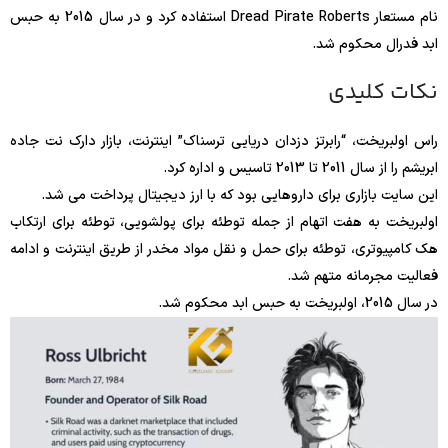
نام مستعار Dread Pirate Roberts استفاده کرد و در سال 2015 به حبس
ابد فدرال محکوم شد.
نکات کلیدی
راس اولبریخت، “رابرتز دزدان دریایی ترسناک” اینترنت، بازار دارک نت جاده
ابریشم را از سال 2011 تا 2013 تاسیس و اداره کرد.
این سایت بازاری برای داروهایی بود که با ارز دیجیتال پرداخت می شد.
اولبریخت به هفت اتهام از جمله توطئه برای پولشویی، توطئه برای ارتکاب
هک کامپیوتری، توطئه برای حمل و نقل مواد مخدر از طریق اینترنت و ادامه
فعالیت مجرمانه متهم شد.
در سال 2015، اولبریخت به حبس ابد محکوم شد.