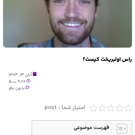
راس اولبریخت کیست؟
آبان 13, 1403
9:00 ب.ظ
بدون نظر
امتیاز شما : post
فهرست موضوعی