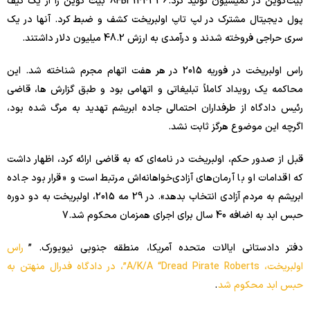
بیت‌کوین در کمیسیون تولید کرد.
8
FBI 144336 بیت کوین را از یک کیف
پول دیجیتال مشترک در لپ تاپ اولبریخت کشف و ضبط کرد. آنها در یک
سری حراجی فروخته شدند و درآمدی به ارزش 48.2 میلیون دلار داشتند.
راس اولبریخت در فوریه 2015 در هر هفت اتهام مجرم شناخته شد. این
محاکمه یک رویداد کاملاً تبلیغاتی و اتهامی بود و طبق گزارش ها، قاضی
رئیس دادگاه از طرفداران احتمالی جاده ابریشم تهدید به مرگ شده بود،
اگرچه این موضوع هرگز ثابت نشد.
قبل از صدور حکم، اولبریخت در نامه‌ای که به قاضی ارائه کرد، اظهار داشت
که اقدامات او با آرمان‌های آزادی‌خواهانه‌اش مرتبط است و «قرار بود جاده
ابریشم به مردم آزادی انتخاب بدهد». در 29 مه 2015، اولبریخت به دو دوره
حبس ابد به اضافه 40 سال برای اجرای همزمان محکوم شد.
7
دفتر دادستانی ایالات متحده آمریکا، منطقه جنوبی نیویورک. ”
راس
اولبریخت، A/K/A “Dread Pirate Roberts”، در دادگاه فدرال منهتن به
حبس ابد محکوم شد
.