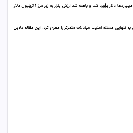
بی ثبات کریپتو منعکس شد و منجر به ضررهای قابل توجهی شد که مجموعاً میلیاردها دلار برآورد شد و باعث شد ارزش بازار به زیر مرز 1 تریلیون دلار
ه تنهایی مسئله امنیت مبادلات متمرکز را مطرح کرد. این مقاله دلایل