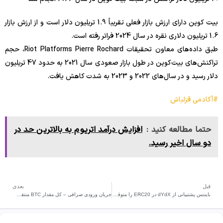
بیت کوین دارای ارزش بازار فعلی تقریباً 1.9 تریلیون دلار است و از ارزش بازار
1.6 تریلیون دلاری نقره در سال 2024 فراتر رفته است.
طبق داده‌های معاون تحقیقات Riot Platforms Pierre Rochard، حجم
تراکنش‌های بیت‌کوین در طول بازار صعودی سال 2021 به حدود 47 تریلیون
دلار رسید و در سال‌های 2022 و 2023 به شدت کاهش یافت.
#آکادمی قزلباش
حتما مطالعه کنید :
افزایش درآمد اتریوم به بالاترین حد در
دو سال اخیر رسید.
قبل
بعدی
بایننس پشتیبانی از dYdX در ERC20 را متوقف می‌کند
جریان ورودی صرافی – کل مقدار BTC منتقل شده به صرافی ها