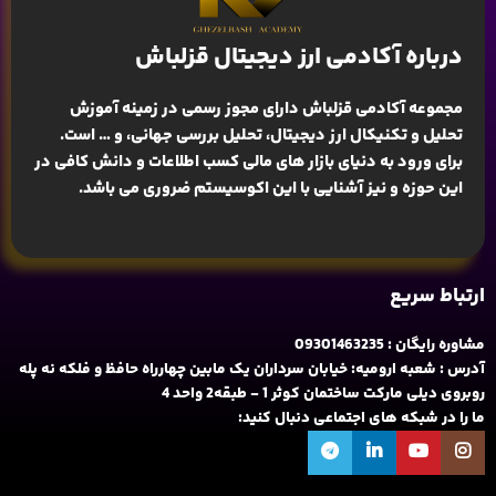
درباره آکادمی ارز دیجیتال قزلباش
مجموعه آکادمی قزلباش دارای مجوز رسمی در زمینه
آموزش
تحلیل و تکنیکال ارز دیجیتال، تحلیل بررسی جهانی
، و … است.
برای ورود به دنیای بازار های مالی کسب اطلاعات و دانش کافی در
این حوزه و نیز آشنایی با این اکوسیستم ضروری می باشد.
ارتباط سریع
مشاوره رایگان : 09301463235
آدرس : شعبه ارومیه: خیابان سرداران یک مابین چهارراه حافظ و فلکه نه پله
روبروی دیلی مارکت ساختمان کوثر 1 - طبقه2 واحد 4
ما را در شبکه های اجتماعی دنبال کنید: