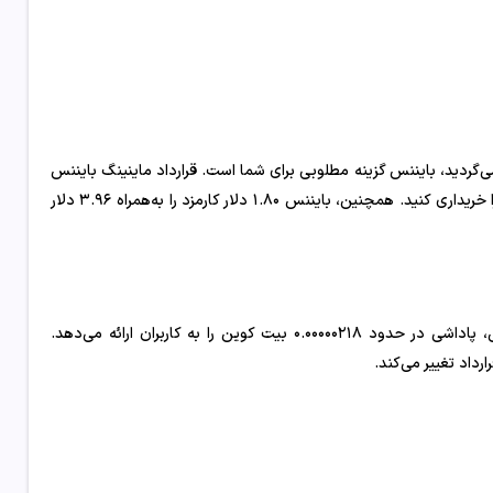
می‌گردید، بایننس گزینه مطلوبی برای شما است. قرارداد ماینینگ بایننس
تنها ۹۰ روز طول می‌کشد و شما باید حداقل ۱ تراهَش (TH) قدرت استخراج را خریداری کنید. همچنین، بایننس ۱.۸۰ دلار کارمزد را به‌همراه ۳.۹۶ دلار
از نظر درآمد، به‌طور میانگین، این سایت استخراج ارز رایگان بابت هر تراهش، پاداشی در حدود ۰.۰۰۰۰۰۲۱۸ بیت کوین را به کاربران ارائه می‌دهد.
رداد تغییر می‌کند.