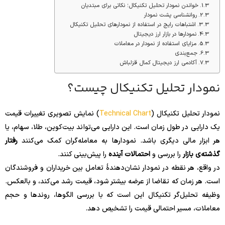
خواندن نمودار تحلیل تکنیکال؛ نکاتی برای مبتدیان
روانشناسی پشت نمودار
اشتباهات رایج در استفاده از نمودارهای تحلیل تکنیکال
نمودارها در بازار ارز دیجیتال
مزایای استفاده از نمودار در معاملات
جمع‌بندی
آکادمی ارز دیجیتال کمال قزلباش
نمودار تحلیل تکنیکال چیست؟
نمودار تحلیل تکنیکال (
Technical Chart
) نمایش تصویری تغییرات قیمت
یک دارایی در طول زمان است. این دارایی می‌تواند بیت‌کوین، طلا، سهام، یا
هر ابزار مالی دیگری باشد. نمودارها به معامله‌گران کمک می‌کنند
رفتار
گذشته‌ی بازار
را بررسی و
احتمالات آینده
را پیش‌بینی کنند.
در واقع، هر نقطه در نمودار نشان‌دهندهٔ تعامل بین خریداران و فروشندگان
است. هر زمان که تقاضا از عرضه بیشتر شود، قیمت رشد می‌کند، و بالعکس.
وظیفه تحلیل‌گر تکنیکال این است که با بررسی الگوها، روندها و حجم
معاملات، مسیر احتمالی قیمت را تشخیص دهد.