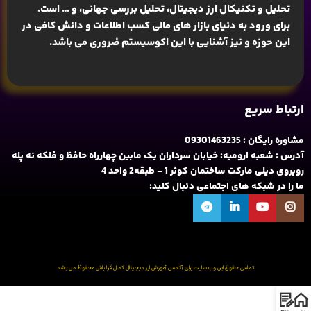
تحلیل و تکنیکال ارز دیجیتال، تحلیل بررسی جهانی
، و … است.
برای ورود به دنیای بازار های مالی کسب اطلاعات و دانش کافی در
این حوزه و نیز آشنایی با این اکوسیستم ضروری می باشد.
ارتباط سریع
مشاوره رایگان : 09301463235
آدرس : شعبه ارومیه: خیابان سرداران یک مابین چهارراه حافظ و فلکه نه پله
روبروی دیلی مارکت ساختمان کوثر 1 - طبقه2 واحد 4
ما را در شبکه های اجتماعی دنبال کنید:
تمامی حقوق این وب سایت برای آکادمی آموزش ارز دیجیتال کمال قزلباش محفوظ می باشد