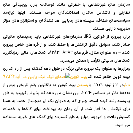
سازمان های غیرانتفاعی با خطراتی مانند نوسانات بازار، پیچیدگی های
نظارتی و ناشناس ماندن اهداکنندگان مواجه هستند. اینها نیازمند
سیاست‌های شفاف، سیستم‌های ردیابی اهداکنندگان و استراتژی‌های مؤثر
مدیریت دارایی هستند.
برای پیروی از قوانین IRS، سازمان‌های غیرانتفاعی باید رسیدهای مالیاتی
صادر کنند، سوابق دقیق تراکنش‌ها را حفظ کنند، و از فرم‌های خاص پیروی
کنند – به عنوان مثال، فرم‌های 8282، 8283. کمک‌های مالی رمزنگاری،
کمک‌های مالیاتی کارآمد را ممکن می‌سازد.
رمزارزها به عنوان یک نیروی مالی بزرگ در طول دهه گذشته پس از راه اندازی
بیت کوین ظاهر شده اند
بیت کوین
97,142
دلار
در 3 ژانویه 2009. با
رسیدن
بیت کوین به بالاترین رقم تاریخی بیش از
100000 دلار در دسامبر 2024، این نشان می دهد که پذیرش کریپتو به طور
پیوسته رشد کرده است. چیزی که به عنوان یک ارز دیجیتال همتا به همتا
برای تراکنش ها آغاز شد، از آن زمان به پرداخت برای کالاها و خدمات
گسترش یافت و امروزه، رمزارز به طور گسترده برای کمک های خیریه استفاده
می شود.