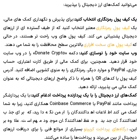
می‌توانید کمک‌های ارز دیجیتال را بپذیرید:
یک کیف پول رمزنگاری انتخاب کنید:
برای پذیرش و نگهداری کمک های مالی،
یک
کیف پول رمزنگاری
معتبر انتخاب کنید که از طیف گسترده ای از ارزهای
دیجیتال پشتیبانی می کند. کیف پول های وب راحت تر هستند، در حالی
که
کیف پول های سخت افزاری
بالاترین سطح محافظت را به شما می دهند.
وب سایت خود را نوسازی کنید:
دکمه «Donate Crypto» را در وب سایت
خود قرار دهید. همچنین، برای کمک مالی از طریق کارت اعتباری، حساب
جاری، PayPal و موارد دیگر، رمزنگاری را به منوی کشویی اضافه کنید. آدرس
کیف پول یا کدهای QR را همراه با ذکر واضح ارزهای دیجیتالی که به عنوان
کمک مالی می پذیرید، ارائه دهید.
کمک‌های ارز دیجیتال را با یک پردازنده پرداخت ادغام کنید:
با یک پردازشگر
پرداخت مانند PayPal یا Coinbase Commerce همکاری کنید، زیرا به شما
کمک می‌کند اطلاعات اهداکنندگان را ایمن نگه دارید، که برای جذب
اهداکنندگان جدید و حفظ اهداکنندگان موجود مهم است. علاوه بر
این،
درگاه‌های پرداخت کریپتو
بسیاری از موانع فنی را برای دریافت ارزهای
دیجیتال از بین می‌برند و پرداخت‌ها را ساده می‌کنند.