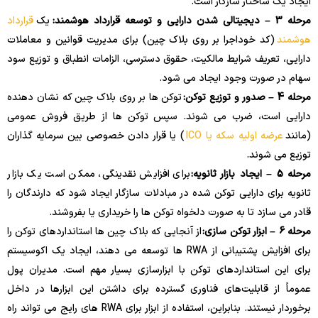
ایجاد یک ساختار سازگار است.
مرحله 3 – دیجیتالی شدن دارایی و توسعه قرارداد هوشمند:
یک
قرارداد
هوشمند
(کد خوداجرا بر روی بلاک چین) برای مدیریت قوانین و معاملات
دارایی، تعریف شرایط مالکیت، حقوق دسترسی، الزامات انطباق و توزیع سود
سهام در صورت وجود ایجاد می شود.
مرحله 4 – صدور و توزیع توکن:
توکن ها بر روی بلاک چین که نشان دهنده
دارایی است، ضرب می شوند. سپس توکن ها از طریق فروش عمومی
(مانند
عرضه اولیه سکه یا ICO
) یا قرار دادن خصوصی بین سرمایه گذاران
توزیع می شوند.
مرحله 5 – ایجاد بازار ثانویه:
برای افزایش نقدینگی، ممکن است یک بازار
ثانویه برای دارایی توکن شده در مبادلات سازگار ایجاد شود که دارندگان را
قادر می سازد تا به صورت دلخواه توکن ها را خریداری یا بفروشند.
مرحله 6 – ابزار توکن سازی:
از آنجایی که بلاک چین ها استانداردهای توکن را
برای افزایش پشتیبانی از RWA ها توسعه می دهند، ایجاد یک اکوسیستم
برای این استانداردهای توکن با ابزارسازی بسیار مهم است. مدیران پول
عموماً از قابلیت‌های فناوری گسترده برای داشتن این ابزارها در داخل
برخوردار نیستند. بنابراین، استفاده از ابزار برای RWA های رایج می تواند راه