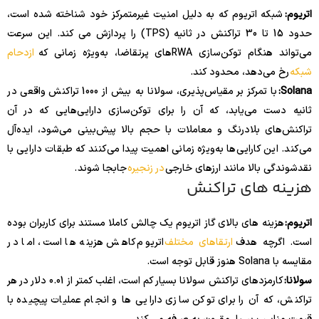
اتریوم:
شبکه اتریوم که به دلیل امنیت غیرمتمرکز خود شناخته شده است،
حدود 15 تا 30 تراکنش در ثانیه (TPS) را پردازش می کند. این سرعت
می‌تواند هنگام توکن‌سازی RWAهای پرتقاضا، به‌ویژه زمانی که
ازدحام
شبکه
رخ می‌دهد، محدود کند.
Solana:
با تمرکز بر مقیاس‌پذیری، سولانا به بیش از 1000 تراکنش واقعی در
ثانیه دست می‌یابد، که آن را برای توکن‌سازی دارایی‌هایی که در آن
تراکنش‌های بلادرنگ و معاملات با حجم بالا پیش‌بینی می‌شود، ایده‌آل
می‌کند. این کارایی‌ها به‌ویژه زمانی اهمیت پیدا می‌کنند که طبقات دارایی با
نقدشوندگی بالا مانند ارزهای خارجی
در زنجیره
جابجا شوند .
هزینه های تراکنش
اتریوم:
هزینه های بالای گاز اتریوم یک چالش کاملا مستند برای کاربران بوده
است. اگرچه هدف
ارتقاهای مختلف
اتریوم کاهش هزینه ها است، اما در
مقایسه با Solana هنوز قابل توجه است.
سولانا:
کارمزدهای تراکنش سولانا بسیار کم است، اغلب کمتر از 0.01 دلار در هر
تراکنش، که آن را برای توکن سازی دارایی ها و انجام عملیات پیچیده با