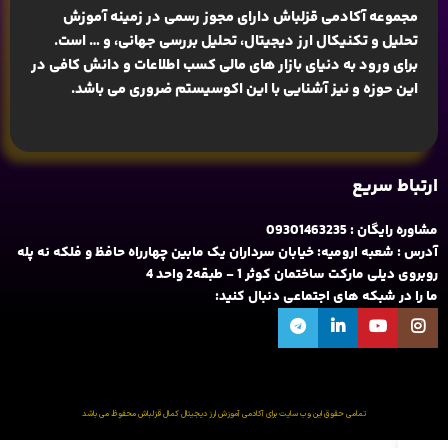
مجموعه آکادمی قزلباش دارای مجوز رسمی در زمینه
آموزش
تحلیل و تکنیکال ارز دیجیتال، تحلیل بررسی جهانی
، و … است.
برای ورود به دنیای بازار های مالی کسب اطلاعات و دانش کافی در
این حوزه و نیز آشنایی با این اکوسیستم ضروری می باشد.
ارتباط سریع
مشاوره رایگان : 09301463235
آدرس : شعبه ارومیه: خیابان سرداران یک مابین چهارراه حافظ و فلکه نه پله
روبروی دیلی مارکت ساختمان کوثر 1 - طبقه2 واحد 4
ما را در شبکه های اجتماعی دنبال کنید:
تمامی حقوق این وب سایت برای آکادمی آموزش ارز دیجیتال کمال قزلباش محفوظ می باشد