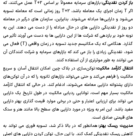
باز کردن نقدینگی:
بازارهای سرمایه معمولاً بر اساس T+2 عمل می‌کنند، که
اگر T زمان اجرای یک معامله باشد، T+2 روز زمانی است که معامله تسویه
می‌شود و دارایی‌ها مبادله می‌شوند. بنابراین، سازمان های درگیر در معامله
دو روز از نقدینگی دارایی های در حال مبادله را از دست می دهند. این به
نوبه خود بر بازدهی که شرکت ها از این دارایی ها به دست می آورند تأثیر می
گذارد. هنگامی که یک مکانیسم جدید تسویه در زمان واقعی (T) فعال می
شود، نقدینگی زیادی را باز می کند که بازارهای سرمایه و شرکت کنندگان آن
می توانند به طور موثرتری از آن استفاده کنند.
انتقال کارآمد مالکیت:
توکن‌سازی در بلاک چین امکان انتقال آسان و سریع
مالکیت را فراهم می‌کند و حتی می‌تواند بازارهای ثانویه را که در آن توکن‌های
دارای پشتوانه دارایی معامله می‌شوند، ادغام کند. در حالی که انتقال کارآمد
مالکیت بسیار مهم است، توانایی ردیابی مالکیت در طول تاریخ یک دارایی
می تواند برای ارزیابی اعتبار و حتی در برخی موارد قیمت گذاری بهتر دارایی
مفید باشد. این امر به ویژه در مورد دارایی های سطح بالا مانند هنر و سنگ
های قیمتی صادق است.
مدیریت ریسک بهتر:
همانطور که در بالا ذکر شد، تسویه فوری می تواند به
کاهش ریسک نقدینگی کمک کند. با این حال، توکن کردن دارایی های اصلی