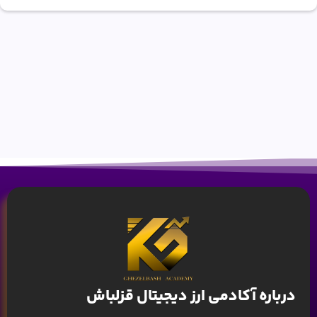
درباره آکادمی ارز دیجیتال قزلباش