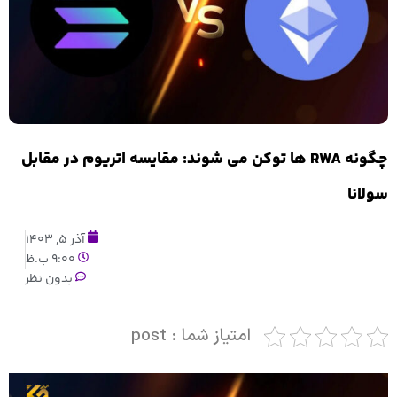
چگونه RWA ها توکن می شوند: مقایسه اتریوم در مقابل
سولانا
آذر 5, 1403
9:00 ب.ظ
بدون نظر
امتیاز شما : post