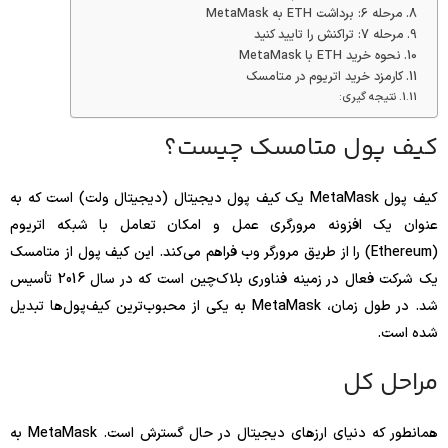
مرحله 6: برداشت ETH به MetaMask
مرحله 7: تراکنش را تایید کنید
نحوه خرید ETH با MetaMask
کارمزد خرید اتریوم در متامسک
نتیجه گیری:
کیف پول متامسک چیست؟
کیف پول MetaMask یک کیف پول دیجیتال (دیجیتال ولت) است که به
عنوان یک افزونه مرورگری عمل و امکان تعامل با شبکه اتریوم
(Ethereum) را از طریق مرورگر وب فراهم می‌کند. این کیف پول از متامسک
یک شرکت فعال در زمینه فناوری بلاک‌چین است که در سال 2016 تأسیس
شد. در طول زمان، MetaMask به یکی از محبوب‌ترین کیف‌پول‌ها تبدیل
شده است.
مراحل کل
همانطور که دنیای ارزهای دیجیتال در حال گسترش است. MetaMask به