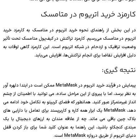
کارمزد خرید اتریوم در متامسک
در این بخش از راهنمای نحوه خرید اتریوم در متامسک به کارمزد خرید
اتریوم در متامسک می‌رسیم. کارمزد تراکنش در کیف‌پول متامسک تحت تأثیر
وضعیت ترافیک و ازدحام در شبکه اتریوم است. این کارمزد گاهی اوقات به
دلیل افزایش تقاضا برای انجام تراکنش‌ها، افزایش می‌یابد.
نتیجه گیری:
پیمایش در فرآیند خرید اتریوم در MetaMask ممکن است در ابتدا دلهره آور
به نظر برسد، اما با پیروی از این مراحل ساده، می توانید با اطمینان از چشم
انداز غیرمتمرکز عبور کنید. همانطور که فضای کریپتو به تکامل خود ادامه می
دهد، MetaMask یک ابزار همه کاره و کاربرپسند برای تعامل با دارایی های
بلاک چین باقی می ماند. چه از علاقه مندان به ارزهای دیجیتال یا یک
مبتدی کنجکاو باشید، این راهنما به عنوان کلید شما برای باز کردن قفل
دنیای اتریوم از طریق دروازه MetaMask است.