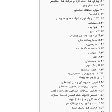
ویژگی های پلت فرم و شرکت های متاورس
صفات فرا وجهی
موارد استفاده سازمانی
Bechtel
12 تا از پلتفرم و شرکت های متاورس
دسنترالند
فورتنایت
متاهرو
اتاق های کاری متا هورایزن
مایکروسافت مش
هاب موزیلا
Nvidia Omniverse
روبلوکس
اتاق
جعبه شنی
زندگی دوم
فضای سومنیوم
چه چیزی در آینده انتظار می رود
مزایا Metaverse
تجربیات غیرممکن و حتی غیرممکن
دسترسی برابر بیشتر به تجربیات مجازی
افزایش ارتباطات اجتماعی و تعاملات واقعی
نمایش دقیق‌تر اشیاء فیزیکی در دنیای مجازی
همکاری و خلق مشترک بهتر
تست و آموزش موثرتر و کارآمدتر
فرصت های تجاری جدید