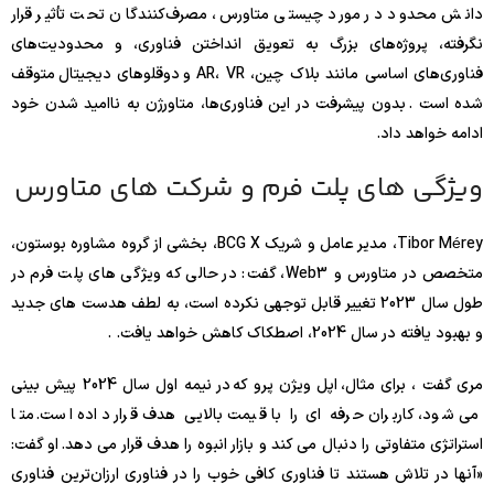
دانش محدود در مورد چیستی متاورس، مصرف‌کنندگان تحت تأثیر قرار
نگرفته، پروژه‌های بزرگ به تعویق انداختن فناوری، و محدودیت‌های
فناوری‌های اساسی مانند بلاک چین، AR، VR و دوقلوهای دیجیتال متوقف
شده است . بدون پیشرفت در این فناوری‌ها، متاورژن به ناامید شدن خود
ادامه خواهد داد.
ویژگی های پلت فرم و شرکت های متاورس
Tibor Mérey، مدیر عامل و شریک BCG X، بخشی از گروه مشاوره بوستون،
متخصص در متاورس و Web3، گفت: در حالی که ویژگی های پلت فرم در
طول سال 2023 تغییر قابل توجهی نکرده است، به لطف هدست های جدید
و بهبود یافته در سال 2024، اصطکاک کاهش خواهد یافت. .
مری گفت ، برای مثال، اپل ویژن پرو که در نیمه اول سال 2024 پیش بینی
می شود، کاربران حرفه ای را با قیمت بالایی هدف قرار داده است. متا
استراتژی متفاوتی را دنبال می کند و بازار انبوه را هدف قرار می دهد. او گفت:
«آنها در تلاش هستند تا فناوری کافی خوب را در فناوری ارزان‌ترین فناوری