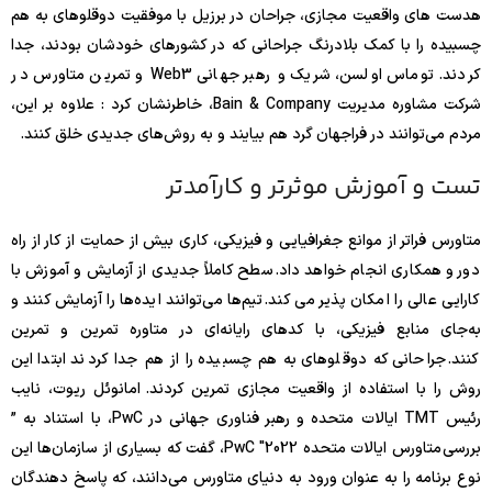
هدست های واقعیت مجازی، جراحان در برزیل با موفقیت دوقلوهای به هم
چسبیده را با کمک بلادرنگ جراحانی که در کشورهای خودشان بودند، جدا
کردند. توماس اولسن، شریک و رهبر جهانی Web3 و تمرین متاورس در
شرکت مشاوره مدیریت Bain & Company، خاطرنشان کرد : علاوه بر این،
مردم می‌توانند در فراجهان گرد هم بیایند و به روش‌های جدیدی خلق کنند.
تست و آموزش موثرتر و کارآمدتر
متاورس فراتر از موانع جغرافیایی و فیزیکی، کاری بیش از حمایت از کار از راه
دور و همکاری انجام خواهد داد. سطح کاملاً جدیدی از آزمایش و آموزش با
کارایی عالی را امکان پذیر می کند. تیم‌ها می‌توانند ایده‌ها را آزمایش کنند و
به‌جای منابع فیزیکی، با کدهای رایانه‌ای در متاوره تمرین و تمرین
کنند. جراحانی که دوقلوهای به هم چسبیده را از هم جدا کردند ابتدا این
روش را با استفاده از واقعیت مجازی تمرین کردند. امانوئل ریوت، نایب
رئیس TMT ایالات متحده و رهبر فناوری جهانی در PwC، با استناد به ”
بررسی متاورس ایالات متحده 2022″ PwC، گفت که بسیاری از سازمان‌ها این
نوع برنامه را به عنوان ورود به دنیای متاورس می‌دانند، که پاسخ دهندگان