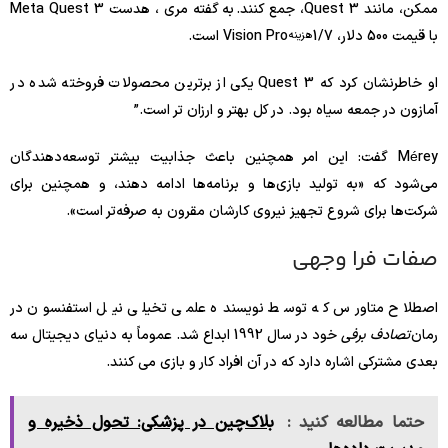
ممکن، مانند Quest 3، جمع کنند. به گفته مری ، هدست Meta Quest 3
با قیمت 500 دلار، 1/7
Vision Pro است.
هزینه
او خاطرنشان کرد که Quest 3 یکی از برترین محصولات فروخته شده در
آمازون در جمعه سیاه بود. در کل بهتر و ارزان تر است.”
Mérey گفت: این امر همچنین باعث جذابیت بیشتر توسعه‌دهندگان
می‌شود که «به تولید بازی‌ها و برنامه‌ها ادامه دهند، و همچنین برای
شرکت‌ها برای شروع تجهیز نیروی کارشان مقرون به صرفه‌تر است».
صفات فرا وجهی
اصطلاح متاورس که توسط نویسنده علمی تخیلی نیل استفنسون در
رمان
تصادف برفی
خود در سال 1992 ابداع شد. عموماً به دنیای دیجیتال سه
بعدی مشترکی اشاره دارد که در آن افراد کار و بازی می کنند.
حتما مطالعه کنید :
بلاک‌چین در پزشکی: تحول ذخیره و