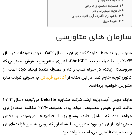
مضرات متاورس
مشارکت محدود برای برخی
هزینه تجهیزات بالاتر
بالقوه برای قلدری، آزار و اذیت و تجاوز
نتیجه گیری
سازمان های متاورسی
متاورس را به خاطر دارید؟ فناوری آن در سال 2022 بدون تشریفات در سال
2023 توسط شرکت جدید ChatGPT، فناوری پیشرو مولد هوش مصنوعی که
سروصدای زیادی در حوزه کسب
و
کار و مصرف کننده ایجاد کرده است، از
کانون توجه خارج شد. در این مقاله از
آکادمی قزلباش
به معرفی شرکت های
متاورس خواهیم پرداخت.
مایک بچتل، آینده‌پژوه ارشد شرکت مشاوره Deloitte می‌گوید: «سال 2023
مانند تمام هوش مصنوعی مولد بود، همیشه. 2024 مکالمه متعادل‌تری
خواهد بود که شامل طیف وسیع‌تری از فناوری‌ها می‌شود، و بخش
معنی‌داری از آن در مورد متاورس، یا همانطور که برخی به طور فزاینده‌ای آن
را محاسبات فضایی می‌نامند، خواهد بود.