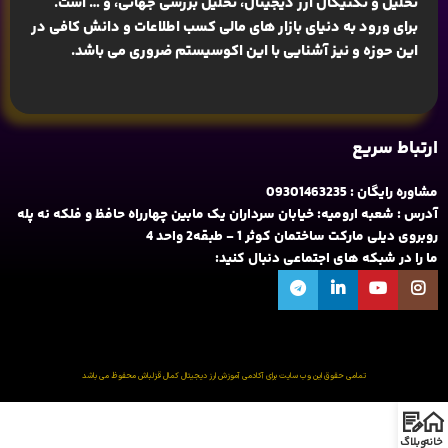
تحلیل و تکنیکال ارز دیجیتال، تحلیل بررسی جهانی
، و … است.
برای ورود به دنیای بازار های مالی کسب اطلاعات و دانش کافی در
این حوزه و نیز آشنایی با این اکوسیستم ضروری می باشد.
ارتباط سریع
مشاوره رایگان : 09301463235
آدرس : شعبه ارومیه: خیابان سرداران یک مابین چهارراه حافظ و فلکه نه پله
روبروی دیلی مارکت ساختمان کوثر 1 - طبقه2 واحد 4
ما را در شبکه های اجتماعی دنبال کنید:
تمامی حقوق این وب سایت برای آکادمی آموزش ارز دیجیتال کمال قزلباش محفوظ می باشد
خانه
وبلاگ