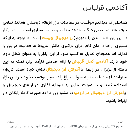
آکادمی قزلباش
همانطور که میدانیم موفقیت در معاملات بازار ارزهای دیجیتال همانند تمامی
حرفه های تخصصی دیگر، نیازمند مهارت و تجربه بسیاری است. و اولین کار
در این بازار آشنا شدن با مفهوم
(
ارز دیجیتال چیست
)
است. با توجه به اینکه
بسیاری از افراد زمان کافی برای فراگیری دانش مربوط به فعالیت در بازار را
ندارند اما همچنان تمایل به کسب سود از این بازار را به عنوان شغل دوم
خود دارند.
آکادمی کمال قزلباش
با ارائه خدمتی کارآمد برای کمک به این
دسته از عزیزان در رابطه با
آموزش ارز دیجیتال
تلاش کرده است. کاربران
میتوانند از خدمات ما به عنوان چراغ راه مسیر موفقیت خود در این بازار
استفاده کنند. و در صورت تمایل به سرمایه گذاری در ارزهای دیجیتال و
یا
آموزش ارز دیجیتال در ارومیه
با مشاورین ما به صورت کاملا رایگان در
ارتباط باشید.
قبل
بعدی
خروج ۵۲۸ میلیون دلاری از صندوق‌های ETF در هفته.
معمای اعتماد DeFi: آنچه مؤسسات باید آن جهش کنند