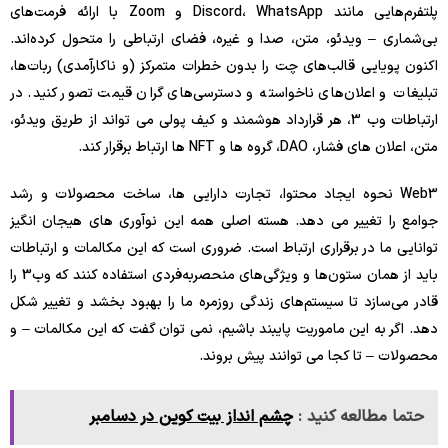
پلتفرم‌هایی مانند Discord، WhatsApp و Zoom با ارائه فرمت‌های
بی‌شماری – ویدئو، متن، صدا و غیره، فضای ارتباطی را متحول کرده‌اند.
اکنون پویایی قالب‌های چت را بدون خطرات متمرکز (و ناکارآمدی) ربات‌ها،
تبلیغات و اعلان‌های ناخواسته و دسترسی‌های گران قیمت تصور کنید. در
ارتباطات وب 3، هر قرارداد هوشمند و کیف پولی می تواند از طریق ویدئو،
متن، اعلان های فشار، DAO، گروه ها و NFT ها ارتباط برقرار کند.
Web3 نحوه ایجاد محتوا، تجارت دارایی ها، ساخت محصولات و رشد
جوامع را تغییر می دهد. هسته اصلی همه این نوآوری های هیجان انگیز
توانایی ما در برقراری ارتباط است. ضروری است که این مکالمات و ارتباطات
باید از همان ستون‌ها و ویژگی‌های منحصربه‌فردی استفاده کنند که وب3 را
قادر می‌سازد تا سیستم‌های زندگی روزمره ما را بهبود بخشد و تغییر شکل
دهد. اگر به این ماموریت پایبند باشیم، نمی توان گفت که این مکالمات – و
محصولات – تا کجا می توانند پیش بروند.
حتما مطالعه کنید :
چشم انداز بیت کوین در دسامبر