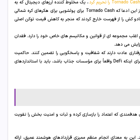
Tornado Cas را تحریم کرد
، یک مخلوط کننده ارزهای دیجیتال که به
کاربران اجازه می دهد منبع و مقصد تراکنش های خود را پنهان کنند. پس از این ادعا که Tornado Cash برای پولشویی برای هکرهای کره شمالی
نادو کش را از فهرست خارج کردند که منجر به کاهش قیمت توکن اصلی
و هر پلتفرم اغلب مجموعه ای از قوانین و مکانیسم های خاص خود را دارد. فقدان
فزایش می دهد.
فتاری عادت دارند که شفافیت و پاسخگویی را تضمین کنند. حاکمیت
غیرمتمرکز و گاهی غیرشفاف پروتکل های DeFi می تواند نگران کننده باشد. برای اینکه DeFi واقعاً برای مؤسسات جذاب باشد، باید با استانداردهای
ن با استراتژی‌های هدفمندی که اعتماد را بازسازی کرده و ثبات و امنیت بخش را تقویت
قرار دهد. این به معنای انجام منظم ممیزی قراردادهای هوشمند عمیق، ارائه