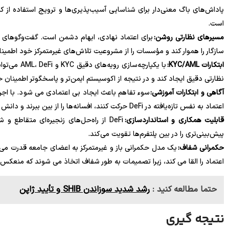
پاداش‌های باگ معنی‌دار برای شناسایی آسیب‌پذیری‌ها و ترویج استفاده از
است.
مسیرهای نظارتی روشن:
سازگار را هموار کند و مؤسسات را از مشروعیت تلاش‌های غیرمتمرکز خود اطمین
ابتکارات KYC/AML:
با یکپارچه‌
نظارتی دقیق ایجاد کند و در نتیجه از اکوسیستم ایمن‌تر و پاسخگوتر اطمینان 
آگاهی و ابتکارات آموزشی:
سوء تفاهم باعث ایجاد بی اعتمادی می شود. با اجرا
اعتماد به نفس تازه‌یافته در DeFi حرکت کنند، افسانه‌ها را از بین ببرند و دانش را تقویت کنند.
قابلیت همکاری و استانداردسازی:
DeFi از راه‌حل‌های زنجیره‌ای متقاطع 
پیش‌بینی‌تری را در بین پلتفرم‌ها تقویت می‌کند.
حکمرانی شفاف:
یک مدل حکمرانی باز و غیرمتمرکز به اعضای جامعه قدرت می‌
اعتماد را القا می کند، زیرا تصمیمات به طور شفاف اتخاذ می شوند که منعکس 
حتما مطالعه کنید :
رشد شدید سوزاندن SHIB و تأیید ژاپن
نتیجه گیری