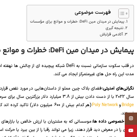
فهرست موضوعی
پیمایش در میدان مین DeFi: خطرات و موانع برای مؤسسات
نتیجه گیری
آکادمی قزلباش
پیمایش در میدان مین DeFi: خطرات و موانع برای مؤسسات
در قلب سکوت سازمانی نسبت به DeFi شبکه پیچیده 
مدت این راه حل های غیرمتمرکز ایجاد می کند.
نگرانی‌های امنیتی:
فضای بلاک چین مملو از داستان‌هایی در مورد نقص قرار
سال 2022 با از دست دادن بیش از 3.8 میلیارد دلار بزرگترین سال برای سرمایه های از دست رفته تاکنون بود. هک های قابل توجهی مانند
Bridge
و
Poly Network
(هر کدام بیش از 600 میلیون دلار) تا
نیستند.
Instagram
حریم خصوصی داده ها:
موسساتی که به مشتریان با ارزش خالص یا بازارهای
تجاری را در معرض دید قرار دهند، زیرا می تواند رقبا را از بین ببرد یا حرکت اس
YouTube