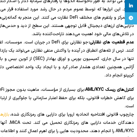
بودن می تواند به طور ناخواسته الگوها یا رفتارهای سرمایه گذار را آشکار کند.
linkedin
بگیرید. این ابزارها که توسط عموم مردم در حال رشد مورد استفاده قرار می
غیرمتمرکز و پلتفرم های مختلف DeFi نظارت می کنند. این منجر به گمانه‌زنی‌های گسترده در مورد هویت این ”
تلگرام
دارایی‌های ارزهای دیجیتال قابل توجهی هستند. این سطح از دید و حدس‌های 
در تلاش‌های مالی خود اهمیت می‌دهند ناراحت‌کننده باشد.
عدم قطعیت های نظارتی:
جو نظارتی برای DeFi در جریان است.
کنند. ترس از تله‌های انطباق در آینده یا واکنش منفی نظارتی می‌تواند یک بازدا
تنها در سال جاری، کمیسیون بورس
آژانس همچنین تعدادی هشدار صادر کرد و با ایجاد یک واحد اختصاصی دارایی
کریپتو انجام داد.
کنترل‌های ریسک AML/KYC:
برای کاهش خطرات قانونی، بلکه برای حفظ اعتبار سازمانی با جلوگیری از ارتبا
است.
چارچوب قانونی افتتاحیه اتحادیه اروپا برای دارایی های رمزنگاری شده،
بازاره
دهندگان خ
AML/KYC را انجام دهند، محدودیت هایی را برای اهرم اعمال کنند و اطلاعات مربوط به محصولات و خدمات خود را برای مصرف کنندگان فاش کنند.