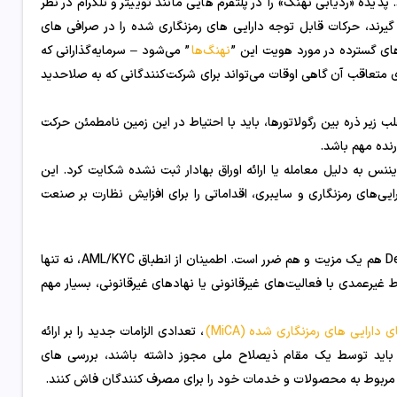
 پدیده «ردیابی نهنگ» را در پلتفرم هایی مانند توییتر و تلگرام در نظر
 گیرند، حرکات قابل توجه دارایی های رمزنگاری شده را در صرافی های
نهنگ‌ها
” می‌شود – سرمایه‌گذارانی که
متعاقب آن گاهی اوقات می‌تواند برای شرکت‌کنندگانی که به صلاحدید
 موسسات، اغلب زیر ذره بین رگولاتورها، باید با احتیاط در این زمین نامطمئن حرکت
رنده مهم باشد.
 و اوراق بهادار (SEC) از کوین بیس و بایننس به دلیل معامله یا ارائه اوراق بهادار ثبت نشده شکایت کرد. این
‌های رمزنگاری و سایبری، اقداماتی را برای افزایش نظارت بر صنعت
برای بسیاری از مؤسسات، ماهیت بدون مجوز DeFi هم یک مزیت و هم ضرر است. اطمینان از انطباق AML/KYC، نه تنها
ط غیرعمدی با فعالیت‌های غیرقانونی یا نهادهای غیرقانونی، بسیار مهم
ای دارایی های رمزنگاری شده (MiCA)
، تعدادی الزامات جدید را بر ارائه
دمات دارایی های رمزنگاری تحمیل می کند. تحت MiCA، آنها باید توسط یک مقام ذیصلاح ملی مجوز داشته باشند، بررسی های