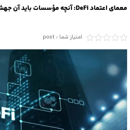
معمای اعتماد DeFi: آنچه مؤسسات باید آن جهش کنند
امتیاز شما : post