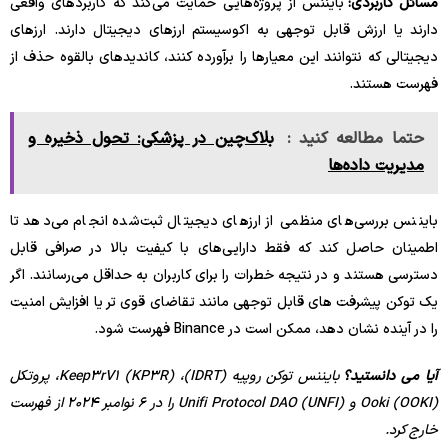
مسائل کاربردی:
بایننس از پروژه‌هایی حمایت می‌کند که کاربردهای واقعی
دارند یا ارزش قابل توجهی به اکوسیستم ارزهای دیجیتال دارند. ارزهای
دیجیتالی که نتوانند این معیارها را برآورده کنند، کاندیدهای بالقوه حذف از
فهرست هستند.
حتما مطالعه کنید :
بلاک‌چین در پزشکی: تحول ذخیره و
مدیریت داده‌ها
بایننس بررسی‌های منظمی از ارزهای دیجیتال ثبت‌شده انجام می‌دهد تا
اطمینان حاصل کند که فقط دارایی‌های با کیفیت بالا در صرافی قابل
دسترسی هستند و در نتیجه خطرات را برای کاربران به حداقل می‌رسانند. اگر
یک توکن پیشرفت های قابل توجهی مانند تقاضای قوی تر یا افزایش امنیت
را در آینده نشان دهد، ممکن است در Binance فهرست شود.
آیا می دانستید؟
بایننس توکن روپیه (IDRT)، Keep3rV1 (KP3R)، پروتکل
Ooki (OOKI) و Unifi Protocol DAO (UNFI) را در ۶ نوامبر ۲۰۲۴ از فهرست
خارج کرد.