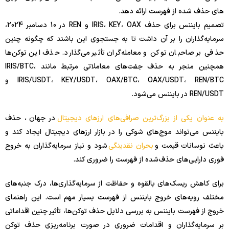
های حذف شده از فهرست ارائه دهد.
تصمیم بایننس برای حذف IRIS، KEY، OAX و REN در 10 دسامبر 2024،
سرمایه‌گذاران را بر آن داشت تا به جستجوی این باشند که چگونه چنین
حذفی بر صاحبان توکن و معامله‌گران تأثیر می‌گذارد. حذف این توکن‌ها
همچنین منجر به حذف جفت‌های معاملاتی مرتبط مانند IRIS/BTC،
IRIS/USDT، KEY/USDT، OAX/BTC، OAX/USDT، REN/BTC و
REN/USDT در بایننس می‌شود.
به عنوان یکی از بزرگ‌ترین صرافی‌های ارزهای دیجیتال
در جهان ، حذف
بایننس می‌تواند موج‌های شوکی را در بازار ارزهای دیجیتال ایجاد کند و
باعث نوسانات قیمت و
بحران نقدینگی
شود و نیاز سرمایه‌گذاران به خروج
فوری دارایی‌های حذف‌شده از فهرست را ضروری کند.
برای کاهش ریسک‌های بالقوه و حفاظت از سرمایه‌گذاری‌ها، درک جنبه‌های
مختلف رویه‌های خروج بایننس از فهرست بسیار مهم است. این راهنمای
خروج از فهرست بایننس به بررسی دلایل حذف توکن‌ها، تأثیر چنین اقداماتی
بر سرمایه‌گذاران و اقدامات ضروری در صورت برنامه‌ریزی حذف توکن