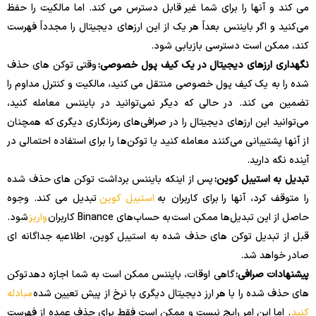
می کند و آنها را برای شما غیر قابل دسترس می کند. اما مالکیت را حفظ
می‌کنید و اگر بایننس بعداً هر یک از این ارزهای دیجیتال را مجدداً فهرست
کند، ممکن است دسترسی بازیابی شود.
نگهداری ارزهای دیجیتال در یک کیف پول خصوصی:
وقتی توکن های حذف
شده را به یک کیف پول خصوصی منتقل می کنید، مالکیت و کنترل مداوم را
تضمین می کند. در حالی که دیگر نمی‌توانید در بایننس معامله کنید،
می‌توانید این ارزهای دیجیتال را در صرافی‌های رمزنگاری دیگری که همچنان
از آنها پشتیبانی می‌کنند معامله کنید یا توکن‌ها را برای استفاده احتمالی در
آینده نگه دارید.
تبدیل به استیبل کوین:
پس از اینکه بایننس برداشت توکن های حذف شده
را متوقف کرد، آنها را برای کاربران به
استیبل کوین
تبدیل می کند. وجوه
حاصل از این تبدیل‌ها ممکن است به حساب‌های Binance کاربران
واریز
شود.
قبل از تبدیل توکن های حذف شده به استیبل کوین، اطلاعیه جداگانه ای
صادر خواهد شد.
پیشنهادات صرافی:
گاهی اوقات، بایننس ممکن است به شما اجازه دهد توکن
های حذف شده را با هر ارز دیجیتال دیگری با نرخ از پیش تعیین شده
مبادله
کنید
. اما این امر رایج نیست و ممکن است فقط برای حذف عمده از فهرست