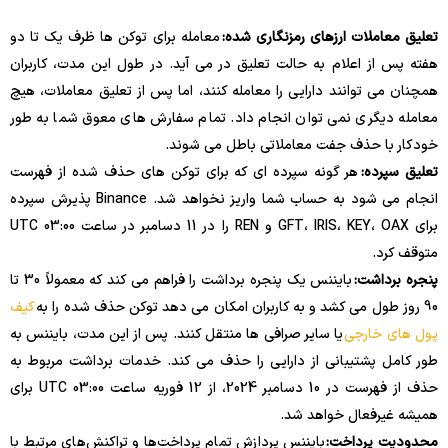
تعلیق معاملات ارزهای رمزنگاری شده:
معامله برای توکن ها ظرف یک تا دو
هفته پس از اعلام به حالت تعلیق در می آید. در طول این مدت، کاربران
همچنان می توانند دارایی را معامله کنند، اما پس از تعلیق معاملات، هیچ
معامله دیگری نمی توان انجام داد. تمام سفارش های معوق شما به طور
خودکار با حذف جفت معاملاتی باطل می شوند.
تعلیق سپرده:
هر گونه سپرده ای که برای توکن های حذف شده از فهرست
انجام می شود به حساب شما واریز نخواهد شد. Binance پذیرش سپرده
برای GFT، IRIS، KEY، OAX و REN را در 11 دسامبر در ساعت 03:00 UTC
متوقف کرد.
پنجره برداشت:
بایننس یک پنجره برداشت را فراهم می کند که معمولاً 30 تا
90 روز طول می کشد و به کاربران امکان می دهد توکن حذف شده را به
کیف
پول های خارجی
یا سایر صرافی ها منتقل کنند. پس از این مدت، بایننس به
طور کامل پشتیبانی از دارایی را حذف می کند. خدمات برداشت مربوط به
حذف از فهرست در 10 دسامبر 2024، از 12 فوریه ساعت 03:00 UTC برای
همیشه غیرفعال خواهد شد.
محدودیت پرداخت:
بایننس پردازش تمام پرداخت‌ها و تراکنش‌های مرتبط با