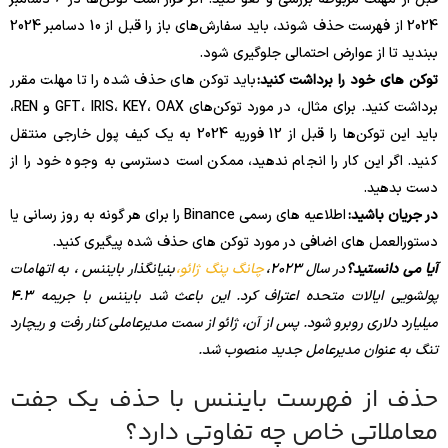
2024 از فهرست حذف شوند، باید سفارش‌های باز را قبل از 10 دسامبر 2024
ببندید تا از عوارض احتمالی جلوگیری شود.
توکن های خود را برداشت کنید:
باید توکن های حذف شده را تا مهلت مقرر
برداشت کنید. برای مثال، در مورد توکن‌های GFT، IRIS، KEY، OAX و REN،
باید این توکن‌ها را قبل از 12 فوریه 2024 به یک کیف پول خارجی منتقل
کنید. اگر این کار را انجام ندهید، ممکن است دسترسی به وجوه خود را از
دست بدهید.
در جریان باشید:
اطلاعیه های رسمی Binance را برای هر گونه به روز رسانی یا
دستورالعمل های اضافی در مورد توکن های حذف شده پیگیری کنید.
آیا می دانستید؟
در سال 2023،
چانگ پنگ ژائو،
بنیانگذار بایننس ، به اتهامات
پولشویی ایالات متحده اعتراف کرد. این باعث شد بایننس با جریمه 4.3
میلیارد دلاری روبرو شود. پس از آن، ژائو از سمت مدیرعاملی کنار رفت و ریچارد
تنگ به عنوان مدیرعامل جدید منصوب شد.
حذف از فهرست بایننس با حذف یک جفت
معاملاتی خاص چه تفاوتی دارد؟