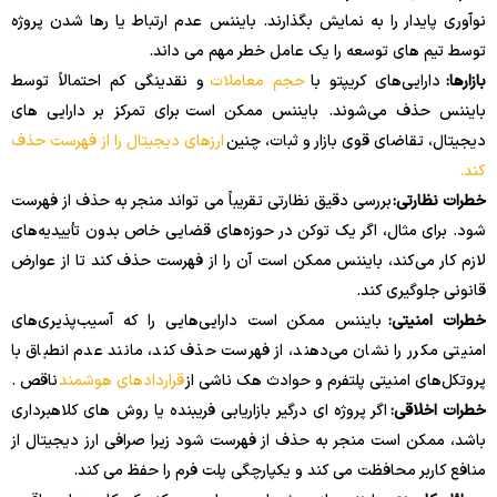
نوآوری پایدار را به نمایش بگذارند. بایننس عدم ارتباط یا رها شدن پروژه
توسط تیم های توسعه را یک عامل خطر مهم می داند.
بازارها:
دارایی‌های کریپتو با
حجم معاملات
و نقدینگی کم احتمالاً توسط
بایننس حذف می‌شوند. بایننس ممکن است برای تمرکز بر دارایی های
دیجیتال، تقاضای قوی بازار و ثبات، چنین
ارزهای دیجیتال را از فهرست حذف
کند.
خطرات نظارتی:
بررسی دقیق نظارتی تقریباً می تواند منجر به حذف از فهرست
شود. برای مثال، اگر یک توکن در حوزه‌های قضایی خاص بدون تأییدیه‌های
لازم کار می‌کند، بایننس ممکن است آن را از فهرست حذف کند تا از عوارض
قانونی جلوگیری کند.
خطرات امنیتی:
بایننس ممکن است دارایی‌هایی را که آسیب‌پذیری‌های
امنیتی مکرر را نشان می‌دهند، از فهرست حذف کند، مانند عدم انطباق با
پروتکل‌های امنیتی پلتفرم و حوادث هک ناشی از
قراردادهای هوشمند
ناقص .
خطرات اخلاقی:
اگر پروژه ای درگیر بازاریابی فریبنده یا روش های کلاهبرداری
باشد، ممکن است منجر به حذف از فهرست شود زیرا صرافی ارز دیجیتال از
منافع کاربر محافظت می کند و یکپارچگی پلت فرم را حفظ می کند.