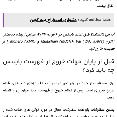
اتفاق بیفتد.
حتما مطالعه کنید :
دشواری استخراج بیت کوین
آیا می دانستید؟
طبق اعلام بایننس در 6 فوریه 2024، صرافی ارزهای دیجیتال
آراگون (ANT)، Multichain (MULTI)، Vai (VAI) و Monero (XMR) را از
فهرست خارج کرد.
قبل از پایان مهلت خروج از فهرست بایننس
چه باید کرد؟
برای محافظت از خود در برابر ضرر در صورت حذف ارزهای دیجیتال، اقدام
سریع ضروری است. پس از اعلام خروج از فهرست، باید موارد زیر را انجام
دهید.
بستن سفارشات باز:
همه سفارشات فعال در مورد توکن های حذف شده را
قبل از مهلت مربوطه بررسی و لغو کنید. اگر قرار است توکن‌ها در 6 دسامبر