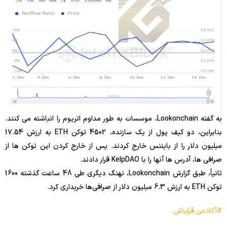
به گفته Lookonchain، موسسات به طور مداوم اتریوم را انباشته می کنند.
بنابراین، دو کیف پول از یک سازنده، 4502 توکن ETH به ارزش 17.54
میلیون دلار را از بایننس خارج کردند. پس از خارج کردن این توکن ها از
صرافی ها، آدرس ها آنها را با KelpDAO قرار دادند.
ثانیاً، طبق گزارش Lookonchain، نهنگ دیگری طی 48 ساعت گذشته 1600
توکن ETH به ارزش 6.3 میلیون دلار از صرافی‌ها خریداری کرد.
#آکادمی قزلباش