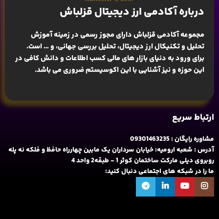
درباره آکادمی ارز دیجیتال قزلباش
مجموعه آکادمی قزلباش دارای مجوز رسمی در زمینه
آموزش
تحلیل و تکنیکال ارز دیجیتال، تحلیل بررسی جهانی
، و … است.
برای ورود به دنیای بازار های مالی کسب اطلاعات و دانش کافی در
این حوزه و نیز آشنایی با این اکوسیستم ضروری می باشد.
ارتباط سریع
مشاوره رایگان : 09301463235
آدرس : شعبه ارومیه: خیابان سرداران یک مابین چهارراه حافظ و فلکه نه پله
روبروی دیلی مارکت ساختمان کوثر 1 - طبقه2 واحد 4
ما را در شبکه های اجتماعی دنبال کنید: