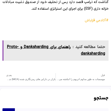
گذاشت که ترامپ قصد دارد پس از تحلیف خود از صندوق تثبیت مبادلات
خزانه داری (ESF) برای اجرای این استراتژی استفاده کند.
#آکادمی قزلباش
حتما مطالعه کنید :
راهنمای برای Danksharding و Proto-
danksharding
قبل
بعدی
موسسات به طور مداوم اتریوم را انباشته می‌کنند
بازار در دارایی های رمزنگاری شده (MiCA) چیست؟
جستجو