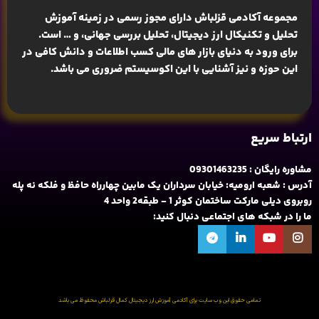
مجموعه آکادمی قزلباش دارای مجوز رسمی در زمینه
آموزش
تحلیل و تکنیکال ارز دیجیتال، تحلیل بررسی جهانی
، و … است.
برای ورود به دنیای بازار های مالی کسب اطلاعات و دانش کافی در
این حوزه و نیز آشنایی با این اکوسیستم ضروری می باشد.
ارتباط سریع
مشاوره رایگان : 09301463235
آدرس : شعبه ارومیه: خیابان سرداران یک مابین چهارراه حافظ و فلکه نه پله
روبروی دیلی مارکت ساختمان کوثر 1 - طبقه2 واحد 4
ما را در شبکه های اجتماعی دنبال کنید:
تمامی حقوق این وب سایت برای آکادمی آموزش ارز دیجیتال کمال قزلباش محفوظ می باشد