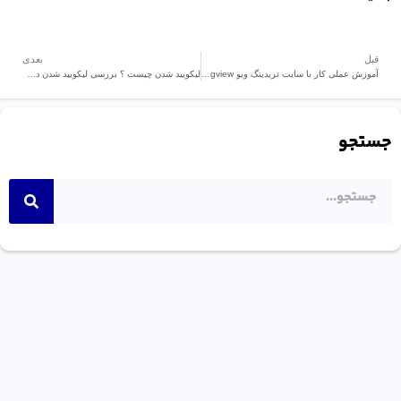
قبل
بعدی
آموزش عملی کار با سایت تریدینگ ویو Tradingview
لیکویید شدن چیست ؟ بررسی لیکویید شدن در ارز دیجیتال
جستجو