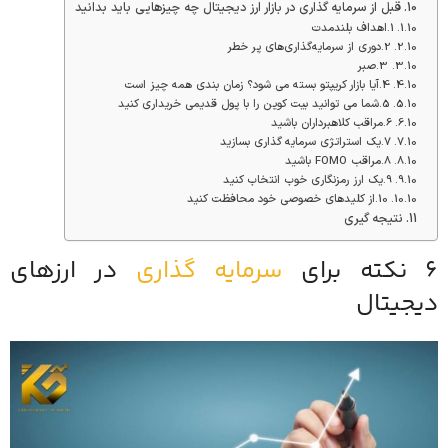
قبل از سرمایه گذاری در بازار ارز دیجیتال چه چیزهایی باید بدانید
1.اهداف بلندمدت
2.دوری از سرمایه‌گذاری‌های پر خطر
3.صبر
4.آیا بازار کریپتو بسته می شود؟ زمان بندی همه چیز است
5.شما می توانید بیت کوین را با پول قدیمی خریداری کنید
6.مراقب کلاهبرداران باشید
7.یک استراتژی سرمایه گذاری بسازید
8.مراقب FOMO باشید
9.یک ارز رمزنگاری خوب انتخاب کنید
10.از کلیدهای خصوصی خود محافظت کنید
نتیجه گیری
6 نکته برای
سرمایه گذاری
در ارزهای
دیجیتال