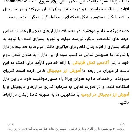
یا با بازارها همراه باشید، این مکان عالی برای شروع است. TradingView
افزایش عملکرد معاملاتی (و در نتیجه سود) را آسان می کند و در عین حال
به شما امکان دسترسی به کل شبکه ای از معامله گران دیگر را نیز می دهد.
همانطور که میدانیم موفقیت در معاملات بازار ارزهای دیجیتال همانند تمامی
حرفه های تخصصی دیگر، نیازمند مهارت و تجربه بسیاری است. با توجه به
اینکه بسیاری از افراد زمان کافی برای فراگیری دانش مربوط به فعالیت در بازار
را ندارند اما همچنان تمایل به کسب سود از این بازار را به عنوان شغل دوم
خود دارند،
آکادمی کمال قزلباش
با ارائه خدمتی کارآمد برای کمک به این
دسته از عزیزان در رابطه با
آموزش ارز دیجیتال
تلاش کرده است. کاربران
میتوانند از خدمات ما به عنوان چراغ راه مسیر موفقیت خود در این بازار
استفاده کنند. و در صورت تمایل به سرمایه گذاری در ارزهای دیجیتال و یا
آموزش ارز دیجیتال در ارومیه
با مشاورین ما به صورت کاملا رایگان در ارتباط
باشید.
قبل
بعدی
بررسی جامع مفهوم بازار گاوی و بازار خرسی
مهمترین نکات قبل سرمایه گذاری در بازار ارز دیجیتال و کریپتو