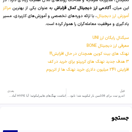
تکنیکال، مدیریت سرمایه و شناخت روندهای کلان اهمیت زیادی دارد. در
این میان،
آکادمی ارز دیجیتال کمال قزلباش
به عنوان یکی از بهترین
مراکز
آموزش ارز دیجیتال
، با ارائه دوره‌های تخصصی و آموزش‌های کاربردی، مسیر
یادگیری و موفقیت معامله‌گران را هموار کرده است.
سیگنال رایگان ارز UNI
معرفی ارز دیجیتال BONE
نهنگ های بیت کوین همچنان در حال افزایش!!!
3 هدف جدید نهنگ های کریپتو برای خرید در کف
افزایش 241 میلیون دلاری خرید نهنگ ها از اتریوم
قبل
بعدی
اندرو تیت برای 108مین بار لیکویید شد؛ نابودی معامله لانگ با اهرم 40 برابری در بیت کوین
انباشت نهنگ‌های هایپرلیکوئید؛ آیا HYPE آماده جهش به 73 دلار است؟
جستجو