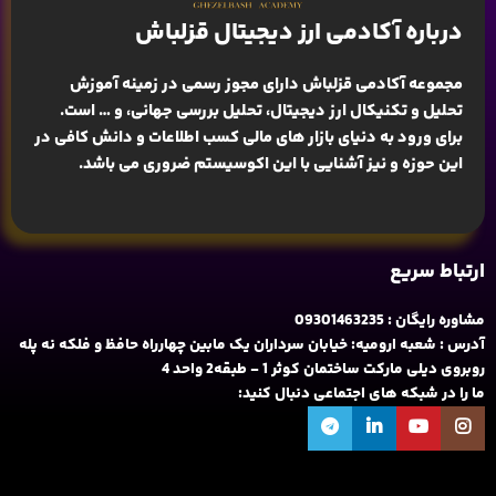
درباره آکادمی ارز دیجیتال قزلباش
مجموعه آکادمی قزلباش دارای مجوز رسمی در زمینه
آموزش
تحلیل و تکنیکال ارز دیجیتال، تحلیل بررسی جهانی
، و … است.
برای ورود به دنیای بازار های مالی کسب اطلاعات و دانش کافی در
این حوزه و نیز آشنایی با این اکوسیستم ضروری می باشد.
ارتباط سریع
مشاوره رایگان : 09301463235
آدرس : شعبه ارومیه: خیابان سرداران یک مابین چهارراه حافظ و فلکه نه پله
روبروی دیلی مارکت ساختمان کوثر 1 - طبقه2 واحد 4
ما را در شبکه های اجتماعی دنبال کنید: