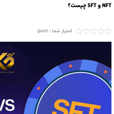
NFT و SFT چیست؟
امتیاز شما : post