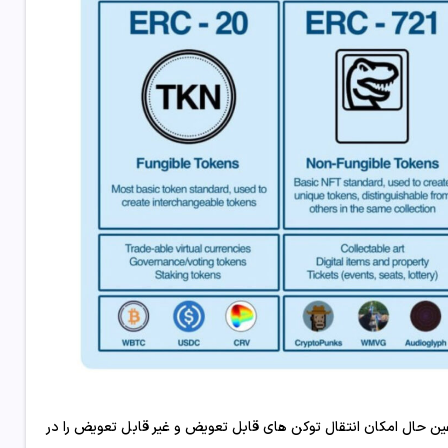
ERC-2 و ERC-721 را ترکیب می کند و در عین حال امکان انتقال توکن های قابل تعویض و غیر قابل تعویض را در