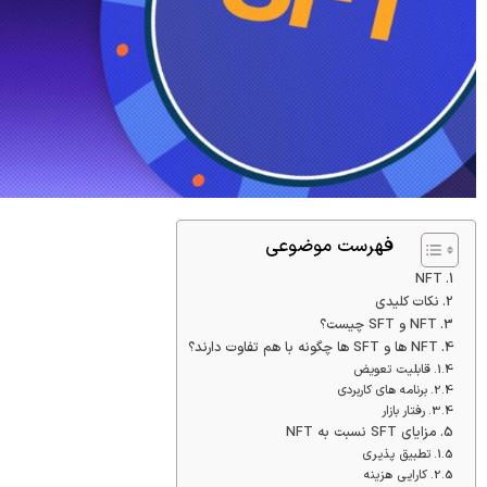
فهرست موضوعی
NFT
نکات کلیدی
NFT و SFT چیست؟
NFT ها و SFT ها چگونه با هم تفاوت دارند؟
قابلیت تعویض
برنامه های کاربردی
رفتار بازار
مزایای SFT نسبت به NFT
تطبیق پذیری
کارایی هزینه