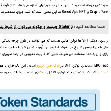
سازندگان نهفته است و در عین حال به خریداران اجازه می‌دهند تا از فره
CryptoPunk یا Bored Ape NFT به این معنی است که شما چیزی منحصر به فرد با ارزش را در اختیار دارید.
حتما مطالعه کنید :
Staking چیست و چگونه می توان از شرط بندی درآمد کسب کرد
از سوی دیگر، SFT ها توکن هایی هستند که می توانند در طول چرخه زندگی خود هم
های قابل تعویض شروع می شوند اما پس از برآورده شدن شرایط خاص، مانند با
بازی و رویدادها استفاده می شوند، جایی که قابلیت تعویض در ابتدا ضروری است
ERC-1155 استاندارد توکن SFT در
بلاک چین اتریوم
است . این یک قرارداد هو
تعویض
باشد که پشتیبانی چند توکن، انتقال دسته‌ای، امنیت پیشرفته و بهینه‌سا