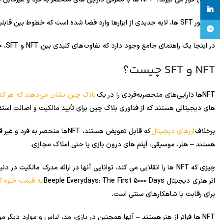
linkedin
با ظهور SFT ها، لایه جدیدی از ابزارها وارد فضا شده است که خطوط بین قابلیت تعویض و انحصار را محو می کند.
تلگرام
در اینجا یک راهنمای جامع وجود دارد که تفاوت‌های کلیدی بین NFT و SFT، جنبه‌های کلیدی آن‌ها و موارد استفاده را پوشش می‌دهد.
NFT و SFT چیست؟
NFTها دارایی‌های منحصربه‌فردی را در یک
بلاک چین نشان می‌دهند که هر کدا
های دیجیتالی هستند که از فناوری بلاک چین برای تأیید مالکیت و اصالت استف
برخلاف
ارزهای دیجیتال
که قابل تعویض هستند، NFTها م
هستند – هنر، موسیقی، آیتم های درون بازی یا حتی املاک مجازی.
چیزی که NFT ها را انقلابی می کند، توانایی آنها در ارائه مدرک مالک
اثر هنری دیجیتال Beeple Everydays: The First 5000 Days
به قیمت خیره کننده 69 میلیون دلا
برای رقابت با شاهکارهای سنتی است.
NFT ها فراتر از هنر هستند – آنها همچنین در بازی، مد، لباس و موارد دیگر