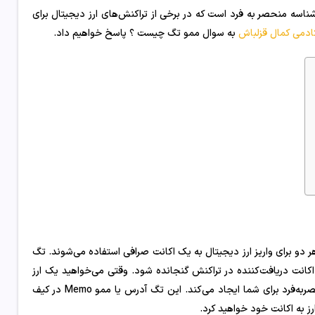
ه memo نیز شناخته می‌شود، یک شناسه منحصر به فرد است که در برخی از تراکنش‌های ارز دیجیتال برای
ادمی کمال قزلباش
به سوال ممو تگ چیست ؟ پاسخ خواهیم داد.
) یا ممو (Memo ID) یک چیز هستند و هر دو برای واریز ارز دیجیتال به یک اکانت صرافی استفاده می‌شوند. تگ
اکانت دریافت‌کننده در تراکنش گنجانده شود. وقتی می‌خواهید یک ارز
دیجیتال را به صرافی واریز کنید، صرافی یک تگ (tag) یا ممو (memo) منحصربه‌فرد برای شما ایجاد می‌کند. این تگ آدرس یا ممو Memo در کیف
رز به اکانت خود خواهید کرد.