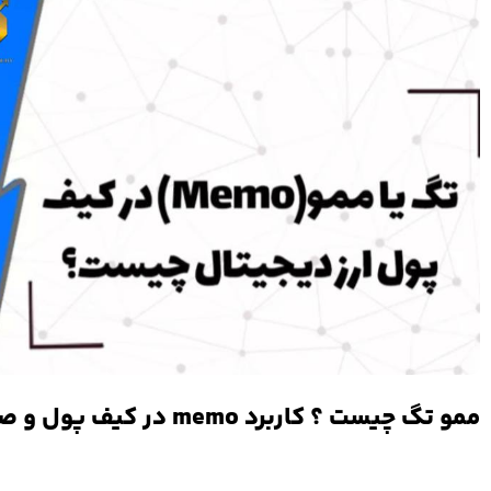
ممو تگ چیست ؟ کاربرد memo در کیف پول و صرافی