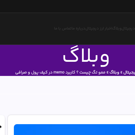
 دیجیتال
وبلاگ
اخبار ارز دیجیتال
درباره ما
تماس با ما
وبلاگ
یجیتال
»
وبلاگ
»
ممو تگ چیست ؟ کاربرد memo در کیف پول و صرافی
ج