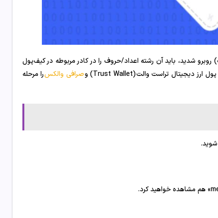
رز دیجیتال به آدرس کیف‌پول مقصد، اگر با گزینه memo (یا تگ) روبرو شدید، باید آن رشته اعداد/حروف را در کادر مربوطه در کیف‌پول
یجیتال تراست والت (Trust Wallet) و
صرافی والکس
را مرحله
 شوید.